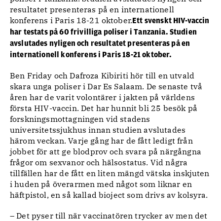
resultatet presenteras på en internationell
konferens i Paris 18-21 oktober.
Ett svenskt HIV-vaccin
har testats på 60 frivilliga poliser i Tanzania. Studien
avslutades nyligen och resultatet presenteras på en
internationell konferens i Paris 18-21 oktober.
Ben Friday och Dafroza Kibiriti hör till en utvald
skara unga poliser i Dar Es Salaam. De senaste två
åren har de varit volontärer i jakten på världens
första HIV-vaccin. Det har hunnit bli 25 besök på
forskningsmottagningen vid stadens
universitetssjukhus innan studien avslutades
härom veckan. Varje gång har de fått ledigt från
jobbet för att ge blodprov och svara på närgångna
frågor om sexvanor och hälsostatus. Vid några
tillfällen har de fått en liten mängd vätska inskjuten
i huden på överarmen med något som liknar en
häftpistol, en så kallad bioject som drivs av kolsyra.
– Det pyser till när vaccinatören trycker av men det