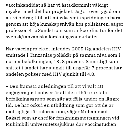
vaccinkandidat så har vi åstadkommit väldigt
mycket med det här projektet. Jag är övertygad om
att vi bidragit till att minska smittspridningen bara
genom att höja kunskapsnivån hos poliskåren, säger
professor Eric Sandström som är koordinator för det
svensk/tanzaniska forskningssamarbetet.
När vaccinprojektet inleddes 2005 låg andelen HIV-
smittade i Tanzanias poliskår på samma nivå som i
normalbefolkningen, 13, 8 procent. Samtidigt som
snittet i landet har sjunkit till ungefär 7 procent har
andelen poliser med HIV sjunkit till 4,8.
– Den främsta anledningen till att vi valt att
engagera just poliser är att de tillhör en stabil
befolkningsgrupp som går att följa under en längre
tid. De har också en utbildning som gör att de är
mottagliga för information, säger Muhammad
Bakari som är chef för forskningsmottagningen vid
Muhimbili universitetssjukhus där vaccinstudien