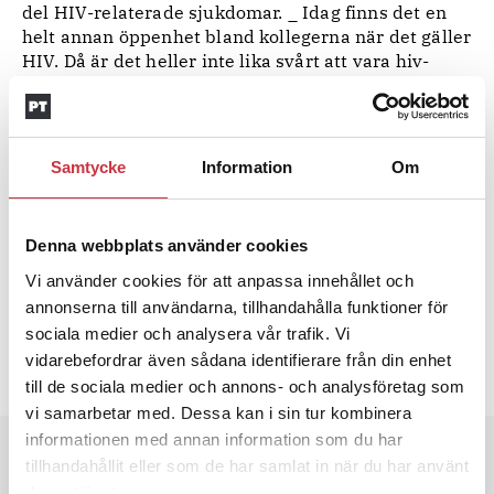
del HIV-relaterade sjukdomar. _ Idag finns det en
helt annan öppenhet bland kollegerna när det gäller
HIV. Då är det heller inte lika svårt att vara hiv-
positiv, säger Dabroza.
Gunilla Eldh
Samtycke
Information
Om
Ämnen i artikeln
HIV-VACCIN
STUDIE
TANZANIA
TEST
Denna webbplats använder cookies
Vi använder cookies för att anpassa innehållet och
Text
Polistidningen
annonserna till användarna, tillhandahålla funktioner för
7 oktober 2009
sociala medier och analysera vår trafik. Vi
vidarebefordrar även sådana identifierare från din enhet
Dela artikel:
Facebook
X
E-post
till de sociala medier och annons- och analysföretag som
vi samarbetar med. Dessa kan i sin tur kombinera
informationen med annan information som du har
Andra läser
tillhandahållit eller som de har samlat in när du har använt
deras tjänster.