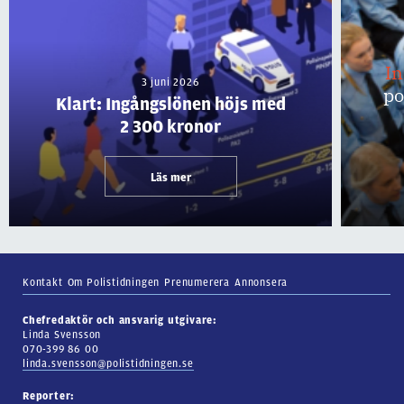
I
3 juni 2026
po
Klart: Ingångslönen höjs med
2 300 kronor
Läs mer
Kontakt
Om Polistidningen
Prenumerera
Annonsera
Chefredaktör och ansvarig utgivare:
Linda Svensson
070-399 86 00
linda.svensson@polistidningen.se
Reporter: