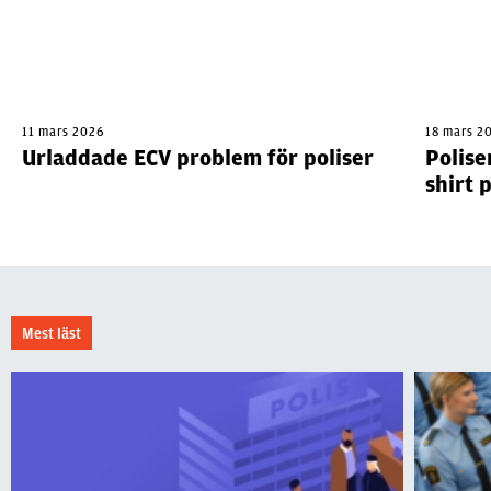
11 mars 2026
18 mars 2
Urladdade ECV problem för poliser
Polise
shirt 
Mest läst