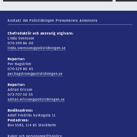
Kontakt
Om Polistidningen
Prenumerera
Annonsera
Chefredaktör och ansvarig utgivare:
Linda Svensson
070-399 86 00
linda.svensson@polistidningen.se
Reporter:
Per Hagström
070-329 80 45
per.hagstrom@polistidningen.se
Reporter:
Adrian Ericson
073-707 50 55
adrian.ericson@polistidningen.se
Besöksadress:
Adolf Fredriks kyrkogata 11
Postadress:
Box 5583, 114 85 Stockholm
Kakor och personuppgiftspolicy.