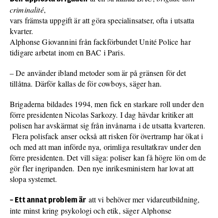
criminalité
,
vars främsta uppgift är att göra specialinsatser, ofta i utsatta
kvarter.
Alphonse Giovannini från fackförbundet Unité Police har
tidigare arbetat inom en BAC i Paris.
– De använder ibland metoder som är på gränsen för det
tillåtna. Därför kallas de för cowboys, säger han.
Brigaderna bildades 1994, men fick en starkare roll under den
förre presidenten Nicolas Sarkozy. I dag hävdar kritiker att
polisen har avskärmat sig från invånarna i de utsatta kvarteren.
Flera polisfack anser också att risken för övertramp har ökat i
och med att man införde nya, orimliga resultatkrav under den
förre presidenten. Det vill säga: poliser kan få högre lön om de
gör fler ingripanden. Den nye inrikesministern har lovat att
slopa systemet.
att vi behöver mer vidareutbildning,
– Ett annat problem är
inte minst kring psykologi och etik, säger Alphonse