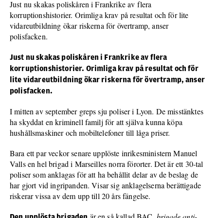
Just nu skakas poliskåren i Frankrike av flera
korruptionshistorier. Orimliga krav på resultat och för lite
vidareutbildning ökar riskerna för övertramp, anser
polisfacken.
Just nu skakas poliskåren i Frankrike av flera
korruptionshistorier. Orimliga krav på resultat och för
lite vidareutbildning ökar riskerna för övertramp, anser
polisfacken.
I mitten av september greps sju poliser i Lyon. De misstänktes
ha skyddat en kriminell familj för att själva kunna köpa
hushållsmaskiner och mobiltelefoner till låga priser.
Bara ett par veckor senare upplöste inrikesministern Manuel
Valls en hel brigad i Marseilles norra förorter. Det är ett 30-tal
poliser som anklagas för att ha behållit delar av de beslag de
har gjort vid ingripanden. Visar sig anklagelserna berättigade
riskerar vissa av dem upp till 20 års fängelse.
är en så kallad BAC,
brigade anti-
Den upplösta brigaden