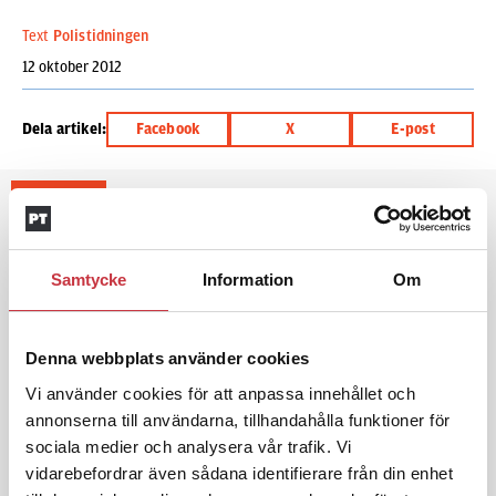
Text
Polistidningen
12 oktober 2012
Dela artikel:
Facebook
X
E-post
Andra läser
3 juni 2026
Samtycke
Information
Om
Klart: Ingångslönen höjs med 2 300
kronor
Denna webbplats använder cookies
4 juni 2026
Vi använder cookies för att anpassa innehållet och
Insändare:
Miljoner i sjön – polisaspiranter
annonserna till användarna, tillhandahålla funktioner för
underkänns på godtyckliga grunder
sociala medier och analysera vår trafik. Vi
vidarebefordrar även sådana identifierare från din enhet