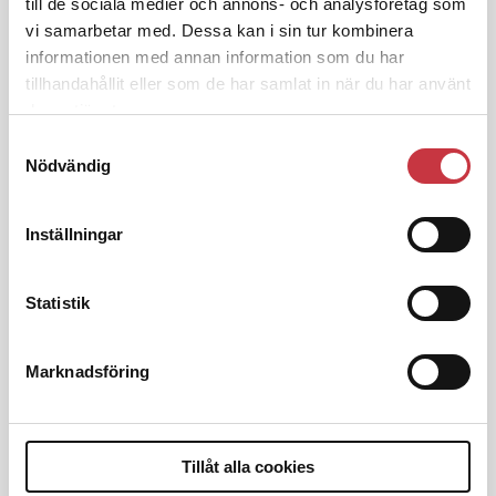
till de sociala medier och annons- och analysföretag som
1 juni 2026
vi samarbetar med. Dessa kan i sin tur kombinera
Jens Mårtensson:
Snart 20 år i tjänst – nu
informationen med annan information som du har
ska han lära sig grunderna
tillhandahållit eller som de har samlat in när du har använt
deras tjänster.
Samtyckesval
4 juni 2026
Nödvändig
Polisregionen erkänner fel: ”Kommer
att rättas till”
Inställningar
Statistik
Debatt
Marknadsföring
9 juli 2026
Slutreplik:
Det handlar om
kunskapsstyrning – inte om forskarnas
Tillåt alla cookies
motiv