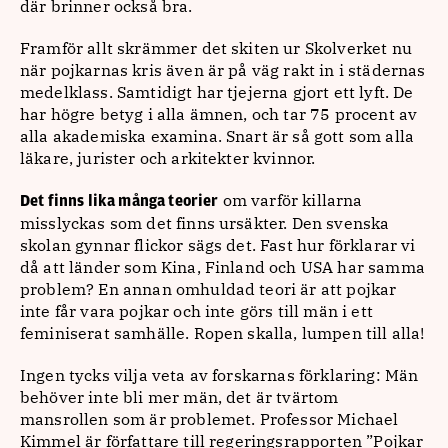
där brinner också bra.
Framför allt skrämmer det skiten ur Skolverket nu
när pojkarnas kris även är på väg rakt in i städernas
medelklass. Samtidigt har tjejerna gjort ett lyft. De
har högre betyg i alla ämnen, och tar 75 procent av
alla akademiska examina. Snart är så gott som alla
läkare, jurister och arkitekter kvinnor.
om varför killarna
Det finns lika många teorier
misslyckas som det finns ursäkter. Den svenska
skolan gynnar flickor sägs det. Fast hur förklarar vi
då att länder som Kina, Finland och USA har samma
problem? En annan omhuldad teori är att pojkar
inte får vara pojkar och inte görs till män i ett
feminiserat samhälle. Ropen skalla, lumpen till alla!
Ingen tycks vilja veta av forskarnas förklaring: Män
behöver inte bli mer män, det är tvärtom
mansrollen som är problemet. Professor Michael
Kimmel är författare till regeringsrapporten ”Pojkar