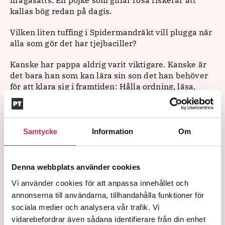
ifrågasätts. En pojke som gillar rosa riskerar att
kallas bög redan på dagis.
Vilken liten tuffing i Spidermandräkt vill plugga när
alla som gör det har tjejbaciller?
Kanske har pappa aldrig varit viktigare. Kanske är
det bara han som kan lära sin son det han behöver
för att klara sig i framtiden: Hålla ordning, läsa,
skriva, kommunicera och hantera relationer.
Alternativet? Visst kan vi fortsätta låta pojkar
underprestera med ursäkten att ”pojkar är pojkar”.
Samtycke
Information
Om
Men vilka som till slut får ta hand om dem vet vi ju.
Denna webbplats använder cookies
Vi använder cookies för att anpassa innehållet och
Text: Kim Wadström
annonserna till användarna, tillhandahålla funktioner för
sociala medier och analysera vår trafik. Vi
Redaktör och skribent, publicerad i bland annat
vidarebefordrar även sådana identifierare från din enhet