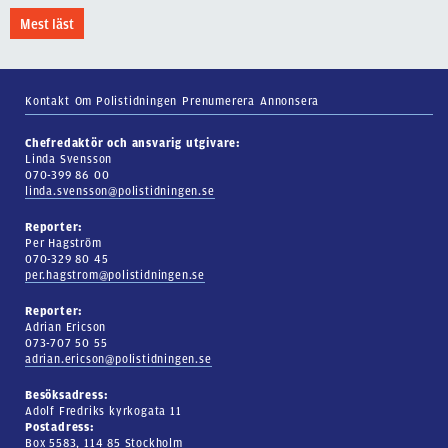
Mest läst
Kontakt
Om Polistidningen
Prenumerera
Annonsera
Chefredaktör och ansvarig utgivare:
Linda Svensson
070-399 86 00
linda.svensson@polistidningen.se
Reporter:
Per Hagström
070-329 80 45
per.hagstrom@polistidningen.se
Reporter:
Adrian Ericson
073-707 50 55
adrian.ericson@polistidningen.se
Besöksadress:
Adolf Fredriks kyrkogata 11
Postadress:
Box 5583, 114 85 Stockholm