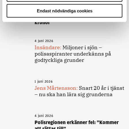
3 juni 2026
Endast nödvändiga cookies
Klart: Ingångslönen höjs med 2 300
kronor
4 juni 2026
Insändare:
Miljoner i sjön –
polisaspiranter underkänns på
godtyckliga grunder
1 juni 2026
Jens Mårtensson:
Snart 20 år i tjänst
– nu ska han lära sig grunderna
4 juni 2026
Polisregionen erkänner fel: ”Kommer
att rättas till”