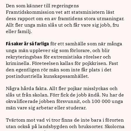
Den som känner till regeringens
Framtidskommission vet att statsministern läst
dess rapport om en av framtidens stora utmaningar.
Allt fler unga män slås ut och får vare sig jobb, fru
eller familj.
för ett samhälle som när många
Få saker är så farliga
unga män upplever sig som förlorare, och blir
rekryteringsbas för extremistiska rörelser och
kriminella. Företeelsen kallas för pojkkrisen. Fast
den egentligen rör män som inte får plats i det
postindustriella kunskapssamhället.
Några hårda fakta. Allt fler pojkar misslyckas och
slås ut från skolan. Förr fick de jobb ändå. Nu har de
okvalificerade jobben försvunnit, och 100 000 unga
män vare sig arbetar eller studerar.
Tvärtom mot vad vi tror finns de inte bara i förorten
utan också på landsbygden och bruksorter. Skolorna