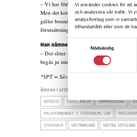
– Vi har förhandlat ett antal speciallistor
Vi använder cookies för att a
Men det kommer att bli en del lite längre a
och analysera vår trafik. Vi 
analysföretag som vi samarb
gäller boendet är det viktigt att det blir b
tillhandahållit eller som de h
förutsättningar att göra ett bra jobb, säger
Samtyckesval
en annan grupp som lä
Han nämner också
Nödvändig
– Det sliter mycket på alla poliser där u
begås ju inte färre brott för att Obama är h
*SPT = Särskild polistaktik
Ämnen i artikeln
HOTBILD
KJELL AHLIN
KOMMENDERING
KO
POLISFÖRBUNDET I STOCKHOLMS LÄN
PRESIDEN
STOCKHOLM
VÄSTMANLAND
VÄSTRA GÖTALAND