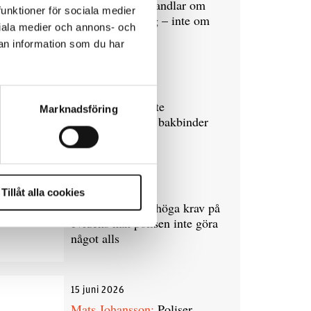
Slutreplik:
Det handlar om
funktioner för sociala medier
kunskapsstyrning – inte om
ociala medier och annons- och
forskarnas motiv
an information som du har
8 juli 2026
Replik:
Det är inte
Marknadsföring
evidenskrav som bakbinder
polisen
7 juli 2026
Tillåt alla cookies
Debatt:
Med för höga krav på
evidens kan polisen inte göra
något alls
15 juni 2026
Mats Johansson:
Poliser