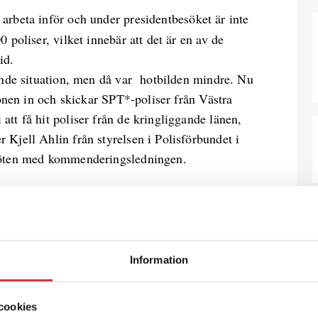
arbeta inför och under presidentbesöket är inte
poliser, vilket innebär att det är en av de
id.
ande situation, men då var hotbilden mindre. Nu
onen in och skickar SPT*-poliser från Västra
t få hit poliser från de kringliggande länen,
jell Ahlin från styrelsen i Polisförbundet i
möten med kommenderingsledningen.
tt tas i anspråk beror bland annat på de
s inte klart hur många, eller vilka,
Information
ringen inför besöket handlar mycket om en rad
 för poliser från andra delar av landet, till att
cookies