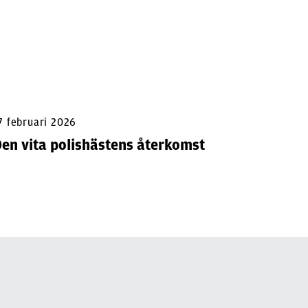
Man hög
7 februari 2026
en vita polishästens återkomst