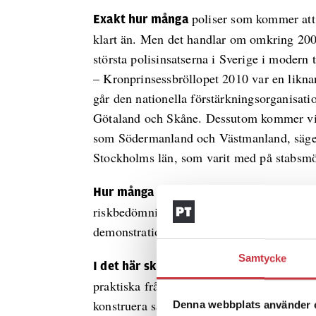
poliser som kommer att 
Exakt hur många
klart än. Men det handlar om omkring 2000 
största polisinsatserna i Sverige i modern t
– Kronprinsessbröllopet 2010 var en likn
går den nationella förstärkningsorganisati
Götaland och Skåne. Dessutom kommer vi at
som Södermanland och Västmanland, säger K
Stockholms län, som varit med på stabs
om faktiskt kommer a
Hur många poliser s
riskbedömningar som görs. Det är exempelvi
demonstrationer som kommer att äga rum.
Samtycke
av den rekordkorta plane
I det här skedet
praktiska frågor. Från att lösa boendefrågan
konstruera särskilda tjänstgöringslistor.
Denna webbplats använder 