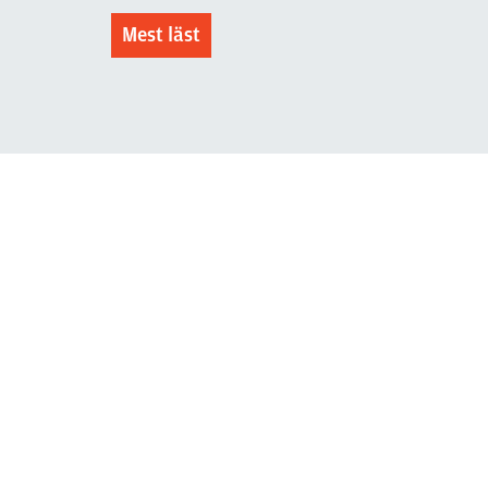
Mest läst
3 juni 2026
Klart: Ingångslönen höjs med
2 300 kronor
Läs mer