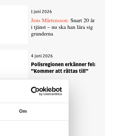
1 juni 2026
Jens Mårtensson:
Snart 20 år
i tjänst – nu ska han lära sig
grunderna
4 juni 2026
Polisregionen erkänner fel:
”Kommer att rättas till”
Debatt
Om
9 juli 2026