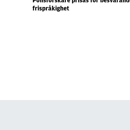
Polisforskare prisas för besvärand
frispråkighet