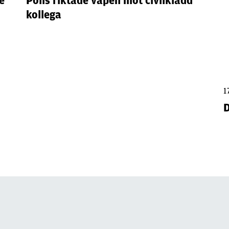
e
Polis riktade vapen mot civilklädd
kollega
1
D