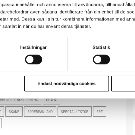
 och försöker ordna så bra arbetstider som möjligt.
npassa innehållet och annonserna till användarna, tillhandahålla 
rbetspass, upp till tolv timmar. Och när det
vidarebefordrar även sådana identifierare från din enhet till de s
etar med. Dessa kan i sin tur kombinera informationen med ann
ra, så att de som tjänstgör kan vara pigga och ha
ar samlat in när du har använt deras tjänster.
 Kjell Ahlin.
tt glöms bort vid stora kommenderingar.
Inställningar
Statistik
te som ska sköta den normala verksamheten. Det
är.
Endast nödvändiga cookies
MMENDERINGSLEDNING
OBAMA
T
SKÅNE
SÖDERMANLAND
SPECIALLISTOR
SPT