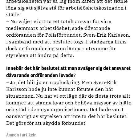
arbetslösheten var så låg inom kåren att det skulle
löna sig att själva stå för arbetslöshetskostnaden i
stället.
– Nu väljer vi att ta ett totalt ansvar för våra
medlemmars arbetslöshet, sade dåvarande
ordföranden för Polisförbundet, Sven-Erik Karlsson,
i samband med att beslutet togs. I stadgarna finns
dock en formulering som lämnar utrymme för
styrelsen att ändra på detta.
Innebär det här beslutet att man avsäger sig det ansvaret
?
dåvarande ordföranden lovade
– Ja, det blir ju en uppluckring. Men Sven-Erik
Karlsson hade ju inte kunnat förutse den här
situationen. Nu har vi ett läge där de flesta trots allt
kommer att stanna kvar och behöva massor av hjälp
och stöd i den nya organisationen. Det hade varit
oansvarigt av styrelsen att inte ta det här beslutet.
Det görs för att skydda förbundet.
Ämnen i artikeln