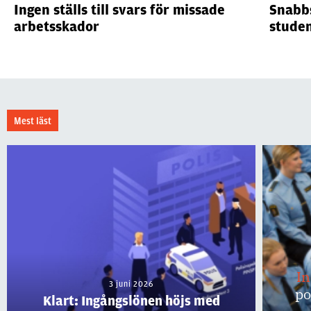
Ingen ställs till svars för missade
Snabbs
arbetsskador
stude
Mest läst
I
3 juni 2026
po
Klart: Ingångslönen höjs med