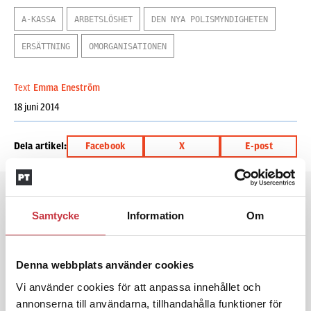
A-KASSA
ARBETSLÖSHET
DEN NYA POLISMYNDIGHETEN
ERSÄTTNING
OMORGANISATIONEN
Text
Emma Eneström
18 juni 2014
Dela artikel:
Facebook
X
E-post
Andra läser
Samtycke
Information
Om
3 juni 2026
Klart: Ingångslönen höjs med 2 300
kronor
Denna webbplats använder cookies
Vi använder cookies för att anpassa innehållet och
annonserna till användarna, tillhandahålla funktioner för
4 juni 2026