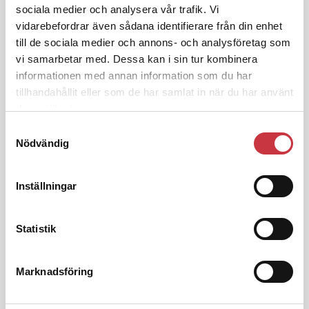
Insändare:
Miljoner i sjön –
sociala medier och analysera vår trafik. Vi
polisaspiranter underkänns på
vidarebefordrar även sådana identifierare från din enhet
godtyckliga grunder
till de sociala medier och annons- och analysföretag som
vi samarbetar med. Dessa kan i sin tur kombinera
informationen med annan information som du har
1 juni 2026
tillhandahållit eller som de har samlat in när du har använt
Jens Mårtensson:
Snart 20 år i tjänst
deras tjänster.
– nu ska han lära sig grunderna
Samtyckesval
Nödvändig
4 juni 2026
Inställningar
Polisregionen erkänner fel: ”Kommer
att rättas till”
Statistik
Marknadsföring
Debatt