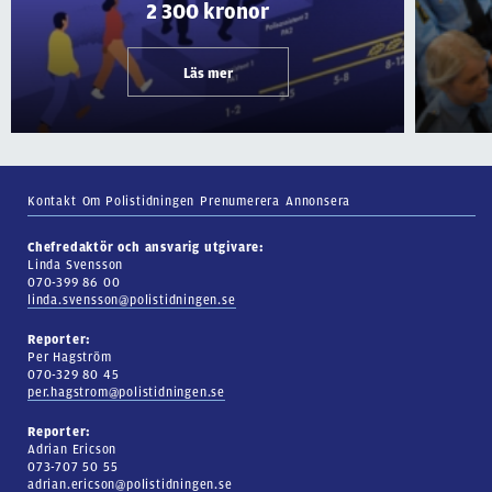
2 300 kronor
Läs mer
Kontakt
Om Polistidningen
Prenumerera
Annonsera
Chefredaktör och ansvarig utgivare:
Linda Svensson
070-399 86 00
linda.svensson@polistidningen.se
Reporter:
Per Hagström
070-329 80 45
per.hagstrom@polistidningen.se
Reporter:
Adrian Ericson
073-707 50 55
adrian.ericson@polistidningen.se