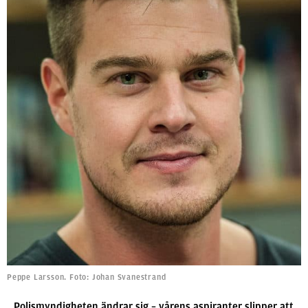
Peppe Larsson. Foto: Johan Svanestrand
Polismyndigheten ändrar sig – vårens aspiranter slipper att