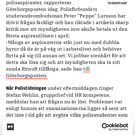
polisaspiranter, rapporterar
Svanestrand
Göteborgsposten idag. Polisförbundets
studerandeombudsman Peter ”Peppe” Larsson har
drivit frågan fackligt och han riktade i artikeln skarp
kritik mot att myndigheten inte skulle betala ut den
första aspirantlönen i april.
-Många av aspiranterna står just nu med dubbla
hyror då de är på väg ut i arbetslivet och behöver
flytta på sig till annan ort. Vi jobbar stenhårt för att
detta ska lösa sig och att myndigheten ska ta sitt
sunda förnuft tillfånga, sade han
till
Göteborgsposten.
under eftermiddagen ringer
När Polistidningen
Stefan Wehlin, gruppchef vid HR kompetens,
meddelar han att frågan nu är löst. Problemet var
enligt honom att examinationerna ligger så sent att
det inte i tid går att avgöra vilka polisstudenter som
kommer att bli godkända och därmed redo att
anställas som aspiranter. Ett mejl vid lunchtid ska
ha meddelat att man nu ändrat upplägget, så att de