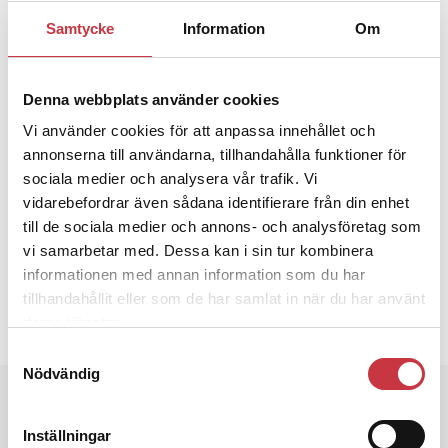
som blir aspiranter ändå får lön i april, berättar han.
Samtycke
Information
Om
Vi gör skillnad. Tack
”Aspiranterna får lön.
myndigheten. Jag är mer än nöjd med ert beslut”,
Denna webbplats använder cookies
skriver Peter ”Peppe” Larsson på Twitter.
Vi använder cookies för att anpassa innehållet och
Ämnen i artikeln
annonserna till användarna, tillhandahålla funktioner för
sociala medier och analysera vår trafik. Vi
ASPIRANTER
LÖN
PETER LARSSON
STUDENTER
vidarebefordrar även sådana identifierare från din enhet
till de sociala medier och annons- och analysföretag som
Text
Eva Schoultz
vi samarbetar med. Dessa kan i sin tur kombinera
13 mars 2018
informationen med annan information som du har
tillhandahållit eller som de har samlat in när du har använt
deras tjänster.
Dela artikel:
Facebook
X
E-post
Samtyckesval
Nödvändig
Andra läser
Inställningar
3 juni 2026