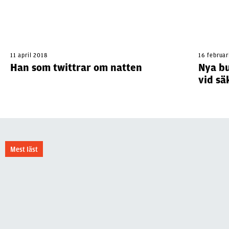
11 april 2018
16 februar
Han som twittrar om natten
Nya bu
vid sä
Mest läst