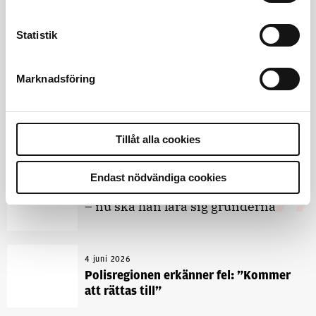
Klart: Ingångslönen höjs med 2 300
kronor
Statistik
4 juni 2026
Marknadsföring
Insändare:
Miljoner i sjön –
polisaspiranter underkänns på
godtyckliga grunder
Tillåt alla cookies
1 juni 2026
Endast nödvändiga cookies
Jens Mårtensson:
Snart 20 år i tjänst
– nu ska han lära sig grunderna
4 juni 2026
Polisregionen erkänner fel: ”Kommer
att rättas till”