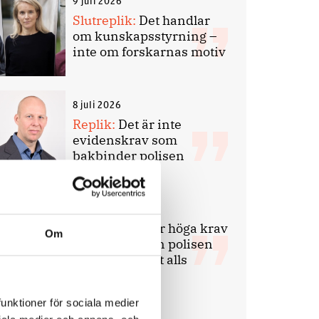
9 juli 2026
Slutreplik:
Det handlar
om kunskapsstyrning –
inte om forskarnas motiv
8 juli 2026
Replik:
Det är inte
evidenskrav som
bakbinder polisen
7 juli 2026
Debatt:
Med för höga krav
Om
på evidens kan polisen
inte göra något alls
funktioner för sociala medier
15 juni 2026