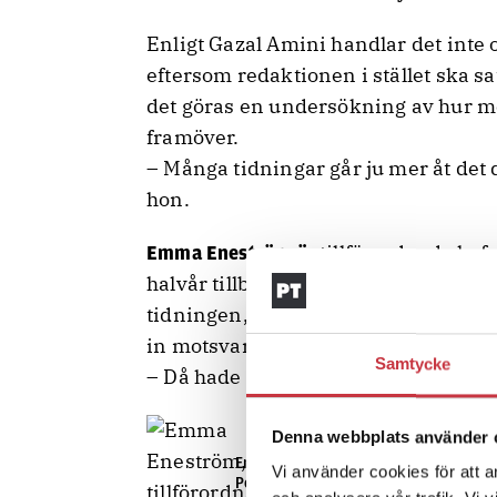
Enligt Gazal Amini handlar det inte
eftersom redaktionen i stället ska s
det göras en undersökning av hur m
framöver.
– Många tidningar går ju mer åt det d
hon.
tillförordnad chef
Emma Eneström är
halvår tillbaka. Hon säger att tryck 
tidningen, och när den kostnaden des
in motsvarande pengar någon anna
Samtycke
– Då hade vi fått tulla på kvalitén på 
Denna webbplats använder 
Emma Eneström, tillförordnad chefredak
Vi använder cookies för att a
Polistidningen.Foto: Magnus Laupa.