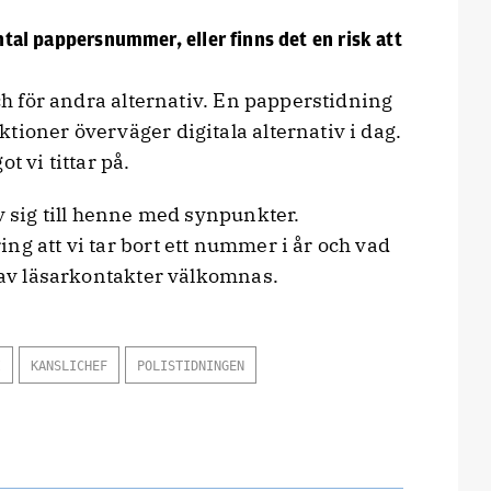
antal pappersnummer, eller finns det en risk att
och för andra alternativ. En papperstidning
tioner överväger digitala alternativ i dag.
t vi tittar på.
av sig till henne med synpunkter.
ng att vi tar bort ett nummer i år och vad
r av läsarkontakter välkomnas.
I
KANSLICHEF
POLISTIDNINGEN