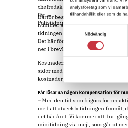
och analysera vår trafik. Vi 
analysföretag som vi samarb
tillhandahållit eller som de h
Därför bestämde hon sig för att dra n
nummer av tidningen som brukar kom
Samtyckesval
tidningen fram det som brukar vara ju
Nödvändig
Det här för att minska glappet mell
ner i brevlådorna, och nästa numme
Kostnaden för ett nummer av Polist
sidor med mera. Men att ta bort en
kostnader för tryck, distribution o
Får läsarna någon kompensation för nu
– Med den tid som frigörs för redakti
med att utveckla tidningen framåt, d
det här året. Vi kommer att dra igån
minitidning via mejl, som går ut med