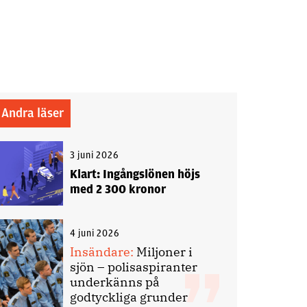
Andra läser
3 juni 2026
Klart: Ingångslönen höjs
med 2 300 kronor
4 juni 2026
Insändare:
Miljoner i
sjön – polisaspiranter
underkänns på
godtyckliga grunder