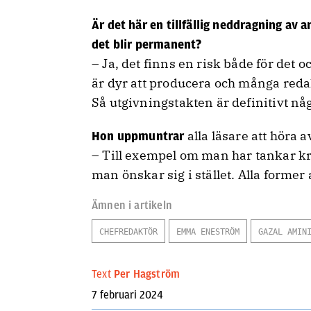
Är det här en tillfällig neddragning av 
det blir permanent?
– Ja, det finns en risk både för det 
är dyr att producera och många redak
Så utgivningstakten är definitivt någo
alla läsare att höra 
Hon uppmuntrar
– Till exempel om man har tankar kri
man önskar sig i stället. Alla forme
Ämnen i artikeln
CHEFREDAKTÖR
EMMA ENESTRÖM
GAZAL AMIN
Text
Per Hagström
7 februari 2024