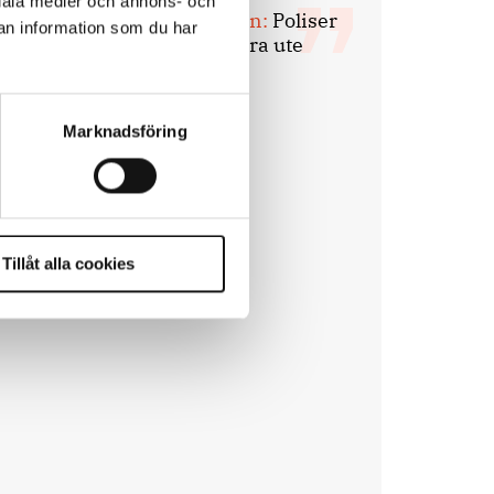
ociala medier och annons- och
Mats Johansson:
Poliser
an information som du har
behövs inte bara ute
Marknadsföring
Tillåt alla cookies