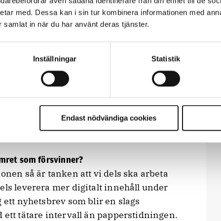
vidarebefordrar även sådana identifierare från din enhet till de s
etar med. Dessa kan i sin tur kombinera informationen med ann
ar samlat in när du har använt deras tjänster.
er på utgivningstakten i år och ta bort det
ma i mitten av mars. Samtidigt flyttar
ninumret till att komma ut i maj i stället.
Inställningar
Statistik
an årets första nummer, som nyligen damp
r.
idningen kan variera beroende på antal
Endast nödvändiga cookies
 nummer sparar omkring 300.000 kronor i
ch layout, enligt Emma Eneström.
mret som försvinner?
onen så är tanken att vi dels ska arbeta
els leverera mer digitalt innehåll under
g ett nyhetsbrev som blir en slags
 ett tätare intervall än papperstidningen.