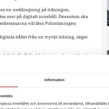
 om en neddragning på tidningen,
atsa mer på digitalt innehåll. Dessutom ska
edlemmarna vill läsa Polistidningen
igitala hållet från en tryckt tidning, säger
redaktör för Polistidningen sedan ett drygt
och distribution är en stor kostnad för
sutom ökar kraftigt är det svårt att spara
nstans.
Information
journalistiken och det vill vi inte.
cookies
tör för
npassa innehållet och annonserna till användarna, tillhandahålla 