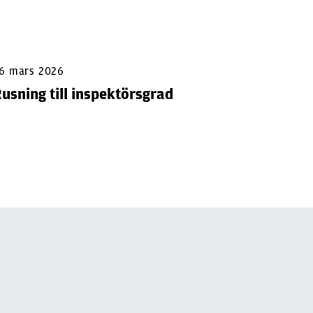
6 mars 2026
13 april 
usning till inspektörsgrad
Flopp 