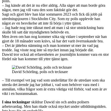
polis.
– Jag kände att det är nu eller aldrig. Alla säger att man borde göra
något, men jag vill vara den som faktiskt gör det.
Sagt och gjort blev han klar sommaren 2023 och fick då jobb på
utredningsjouren i Stockholm City. Som ny polis upplevde han
något av en besvikelse att inte få börja i yttre tjänst.
– Jag hade nog inte räknat med att man i så stor utsträckning bara
skulle bli satt där myndigheten behövde en.
Men även om han nog kommer söka sig vidare i september när han
gjort de 18 månader som krävs, så har det varit överraskande bra.
– Det är jättebra stämning och man kommer ut mer än vad jag
trodde. Jag visste nog inte så mycket innan jag började där.
Dawid tror också att erfarenheten av jourmiljön kommer vara en stor
fördel när han kommer till yttre tjänst igen.
David Schörling, polis och tecknare
– Till exempel vet jag vad som underlättar för de utredare som ska
utreda det ärende jag har jobbat i, vad som behöver vara med i
anmälan, vilka frågor som är extra viktiga vid förhör, vad som är av
vikt i en husrannsakan.
I sina teckningar
skildrar Dawid sin och andra polisers
arbetsvardag. Men han ritade också mycket under utbildningstiden.
Inte bara för att underhålla.