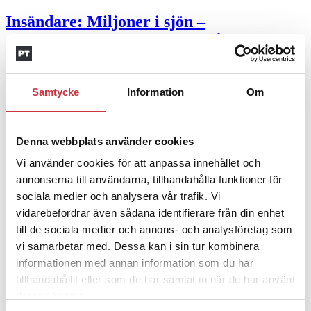
Insändare:
Miljoner i sjön –
polisaspiranter underkänns på
godtyckliga grunder
1 juni 2026
Samtycke
Information
Om
Jens Mårtensson:
Snart 20 år i tjänst – nu
ska han lära sig grunderna
Denna webbplats använder cookies
Vi använder cookies för att anpassa innehållet och
4 juni 2026
annonserna till användarna, tillhandahålla funktioner för
Polisregionen erkänner fel: ”Kommer att
sociala medier och analysera vår trafik. Vi
rättas till”
vidarebefordrar även sådana identifierare från din enhet
till de sociala medier och annons- och analysföretag som
Mobilannons
vi samarbetar med. Dessa kan i sin tur kombinera
informationen med annan information som du har
Desktopannnons
tillhandahållit eller som de har samlat in när du har använt
deras tjänster.
Debatt