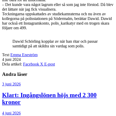
– Det kunde vara något lagrum eller så som jag inte förstod. Då blev
det lättare när jag fick visualisera.
Teckningarna uppskattades av studiekamraterna och nu även av
kollegorna på polisstationen på Södermalm, berättar Dawid. Dawid
har också ett Instagramkonto, polis_karikatyr med en trogen skara
följare om 499.
Dawid Schörling kopplar av när han ritar och passar
samtidigt på att skildra sin vardag som polis.
Text
Emma Eneström
4 juni 2024
Dela artikel:
Facebook
X
E-post
Andra läser
3 juni 2026
Klart: Ingångslönen höjs med 2 300
kronor
4 juni 2026