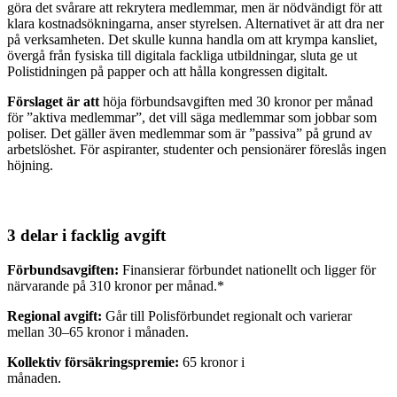
göra det svårare att rekrytera medlemmar, men är nödvändigt för att
klara kostnadsökningarna, anser styrelsen. Alternativet är att dra ner
på verksamheten. Det skulle kunna handla om att krympa kansliet,
övergå från fysiska till digitala fackliga utbildningar, sluta ge ut
Polistidningen på papper och att hålla kongressen digitalt.
Förslaget är att
höja förbundsavgiften med 30 kronor per månad
för ”aktiva medlemmar”, det vill säga medlemmar som jobbar som
poliser. Det gäller även medlemmar som är ”passiva” på grund av
arbetslöshet. För aspiranter, studenter och pensionärer föreslås ingen
höjning.
3 delar i facklig avgift
Förbundsavgiften:
Finansierar förbundet nationellt och ligger för
närvarande på 310 kronor per månad.*
Regional avgift:
Går till Polisförbundet regionalt och varierar
mellan 30–65 kronor i månaden.
Kollektiv försäkringspremie:
65 kronor i
månaden.