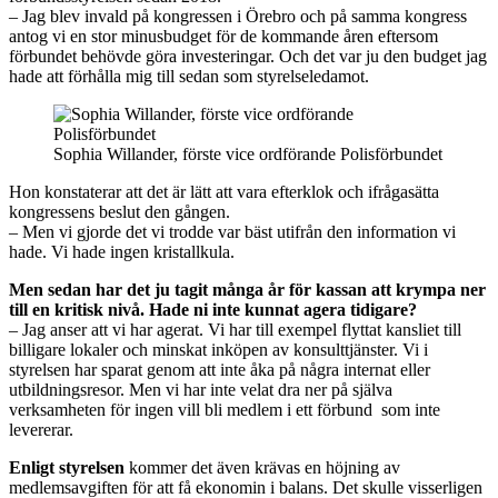
– Jag blev invald på kongressen i Örebro och på samma kongress
antog vi en stor minusbudget för de kommande åren eftersom
förbundet behövde göra investeringar. Och det var ju den budget jag
hade att förhålla mig till sedan som styrelseledamot.
Sophia Willander, förste vice ordförande Polisförbundet
Hon konstaterar att det är lätt att vara efterklok och ifrågasätta
kongressens beslut den gången.
– Men vi gjorde det vi trodde var bäst utifrån den information vi
hade. Vi hade ingen kristallkula.
Men sedan har det ju tagit många år för kassan att krympa ner
till en kritisk nivå. Hade ni inte kunnat agera tidigare?
– Jag anser att vi har agerat. Vi har till exempel flyttat kansliet till
billigare lokaler och minskat inköpen av konsulttjänster. Vi i
styrelsen har sparat genom att inte åka på några internat eller
utbildningsresor. Men vi har inte velat dra ner på själva
verksamheten för ingen vill bli medlem i ett förbund som inte
levererar.
Enligt styrelsen
kommer det även krävas en höjning av
medlemsavgiften för att få ekonomin i balans. Det skulle visserligen