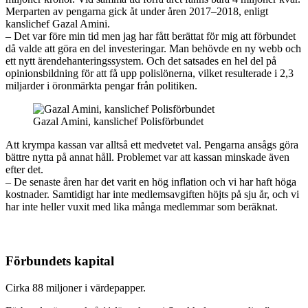
Merparten av pengarna gick åt under åren 2017–2018, enligt
kanslichef Gazal Amini.
– Det var före min tid men jag har fått berättat för mig att förbundet
då valde att göra en del investeringar. Man behövde en ny webb och
ett nytt ärendehanteringssystem. Och det satsades en hel del på
opini­onsbildning för att få upp polis­lönerna, vilket resulterade i 2,3
miljarder i öronmärkta pengar från politiken.
Gazal Amini, kanslichef Polisförbundet
Att krympa kassan var alltså ett medvetet val. Pengarna ansågs göra
bättre nytta på annat håll. Problemet var att kassan minskade även
efter det.
– De senaste åren har det varit en hög inflation och vi har haft höga
kostnader. Samtidigt har inte medlemsavgiften höjts på sju år, och vi
har inte heller vuxit med lika många medlemmar som beräknat.
Förbundets kapital
Cirka 88 miljoner i värdepapper.