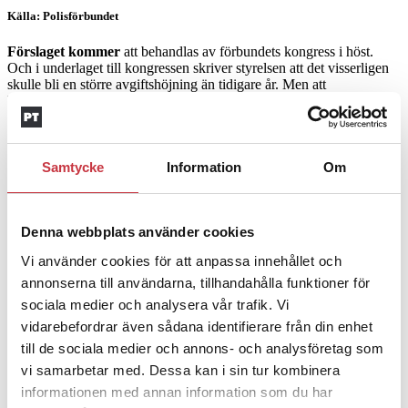
Källa: Polisförbundet
Förslaget kommer
att behandlas av förbundets kongress i höst.
Och i underlaget till kongressen skriver styrelsen att det visserligen
skulle bli en större avgiftshöjning än tidigare år. Men att
löneutvecklingen innebär att avgiften ändå skulle hamna på en lägre
andel av lönen än tidigare: ”2010 utgjorde den 1,15 % av dåvarande
medellön och med nuvarande förslag skulle den utgöra 0,91 %.”
Till kongressen har
det även kommit in en motion om att tvärtom
Samtycke
Information
Om
sänka avgiften med 50 kronor för att komma ner i nivå med andra
fackförbund. Förbundsstyrelsen svarar att jämförelsen haltar
eftersom andra förbunds avgift inte inkluderar
arbetslöshetsersättning.
Denna webbplats använder cookies
Vi använder cookies för att anpassa innehållet och
annonserna till användarna, tillhandahålla funktioner för
RABATT FÖR VISSA GRUPPER
sociala medier och analysera vår trafik. Vi
vidarebefordrar även sådana identifierare från din enhet
Aspiranter:
Betalar en förbundsavgift på 155 kronor per månad,
till de sociala medier och annons- och analysföretag som
kollektiv försäkringspremie på 65 kronor och en regionsavgift på
vi samarbetar med. Dessa kan i sin tur kombinera
29–65 kronor.
informationen med annan information som du har
Studerandemedlemmar:
Betalar en engångsavgift på 300 kronor.