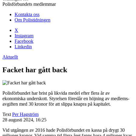
Polisförbundets medlemmar
Kontakta oss
Om Polistidningen
X
Instagram
Facebook
Linkedin
Aktuellt
Facket har gått back
Polisförbundet har brist på likvida medel efter flera år av
ekonomiska underskott. Styrelsen föreslår en höjning av medlems­
avgiften med 30 kronor för att slippa knapra på kapitalet.
Text
Per Hagström
28 augusti 2024, 16:25
Vid utgången av 2016 hade Polisförbundet en kassa på drygt 30
miljoner kronor. Vid samma tid förra året fanns bara 4 miljo­ner kvar.