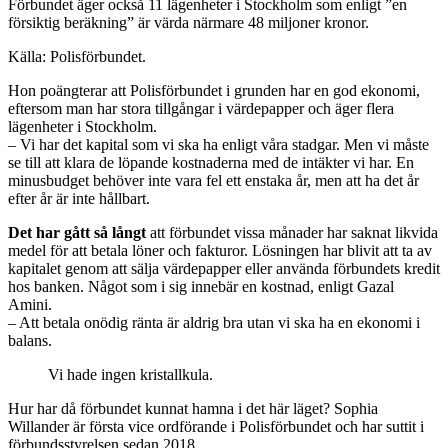
Förbundet äger också 11 lägenheter i Stockholm som enligt ”en
försiktig beräkning” är värda närmare 48 miljoner kronor.
Källa: Polisförbundet.
Hon poängterar att Polisförbundet i grunden har en god ekonomi,
eftersom man har stora tillgångar i värdepapper och äger flera
lägenheter i Stockholm.
– Vi har det kapital som vi ska ha enligt våra stadgar. Men vi måste
se till att klara de löpande kostnaderna med de intäkter vi har. En
minusbudget behöver inte vara fel ett enstaka år, men att ha det år
efter år är inte hållbart.
Det har gått så långt
att förbundet vissa månader har saknat likvida
medel för att betala löner och fakturor. Lösningen har blivit att ta av
kapitalet genom att sälja värdepapper eller använda förbundets kredit
hos banken. Något som i sig innebär en kostnad, enligt Gazal
Amini.
– Att betala onödig ränta är aldrig bra utan vi ska ha en ekonomi i
balans.
Vi hade ingen kristallkula.
Hur har då förbundet kunnat hamna i det här läget? Sophia
Willander är första vice ordförande i Polisförbundet och har suttit i
förbundsstyrelsen sedan 2018.