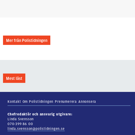
Mer från Polistidningen
Mest läst
Kontakt
Om Polistidningen
Prenumerera
Annonsera
Chefredaktör och ansvarig utgivare:
Linda Svensson
070-399 86 00
linda.svensson@polistidningen.se