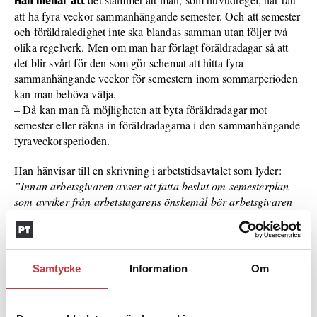
Han menar att
att ha fyra veckor sammanhängande semester. Och att semester
och föräldraledighet inte ska blandas samman utan följer två
olika regelverk. Men om man har förlagt föräldradagar så att
det blir svårt för den som gör schemat att hitta fyra
sammanhängande veckor för semestern inom sommarperioden
kan man behöva välja.
– Då kan man få möjligheten att byta föräldradagar mot
semester eller räkna in föräldradagarna i den sammanhängande
fyraveckorsperioden.
Han hänvisar till en skrivning i arbetstidsavtalet som lyder:
”Innan arbetsgivaren avser att fatta beslut om semesterplan
som avviker från arbetstagarens önskemål bör arbetsgivaren
föra en dialog med arbetstagaren för att i möjligaste mån
tillgodose arbetstaga­rens önskemål om dennes sammantagna
ledighet för juni, juli och/eller augusti.”
Samtycke
Information
Om
Det är här oenigheten finns enligt Mikael Eksholm.
– Arbetsgivaren har, oavsett om man också sökt
föräldraledighet under semesterperioden juni till augusti, inte