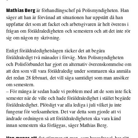
är förhandlingschef på Polismyndigheten. Han
Mathias Berg
säger att han är förvånad att situationen har uppstått då han
uppfattar det som att facket och arbetsgivaren är helt överens i
frågan om föräldraledigheten och semestern och att det inte rör
sig om någon ny skrivning.
Enligt föräldraledighetslagen räcker det att begära
föräldraledigt två månader i förväg. Men Polismyndigheten
och Polisförbundet har gjort en alternativ överenskommelse om
att den som vill vara föräldraledig under sommaren ska anmäla
det redan 28 februari, det vill säga samtidigt som man ansöker
om semestern.
– För många år sedan hade vi problem med att de som inte fick
semester när de ville och hade föräldraledighet i stället begärde
föräldraledighet. Plötsligt var alla lediga i juli vilket ju inte
fungerar för verksamheten. Det var detta som gjorde att vi
ändrade ordningen så att föräldraledigheten ska vara känd
innan semestern ska förläggas, säger Mathias Berg.
det stämmer att man, som huvudregel, har rätt