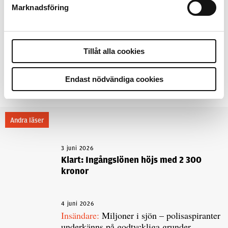
Marknadsföring
SOMMARSEMESTER
Text
Emma Eneström
Tillåt alla cookies
10 mars 2025
Endast nödvändiga cookies
Dela artikel:
Facebook
X
E-post
Andra läser
3 juni 2026
Klart: Ingångslönen höjs med 2 300
kronor
4 juni 2026
Insändare:
Miljoner i sjön – polisaspiranter
underkänns på godtyckliga grunder