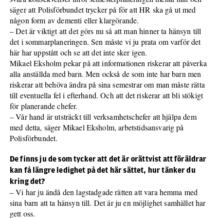
säger att Polisförbundet trycker på för att HR ska gå ut med
någon form av dementi eller klargörande.
– Det är viktigt att det görs nu så att man hinner ta hänsyn till
det i sommarplaneringen. Sen måste vi ju prata om varför det
här har uppstått och se att det inte sker igen.
Mikael Eksholm pekar på att informationen riskerar att påverka
alla anställda med barn. Men också de som inte har barn men
riskerar att behöva ändra på sina semestrar om man måste rätta
till eventuella fel i efterhand. Och att det riskerar att bli stökigt
för planerande chefer.
– Vår hand är utsträckt till verksamhetschefer att hjälpa dem
med detta, säger Mikael Eksholm, arbetstidsansvarig på
Polisförbundet.
De finns ju de som tycker att det är orättvist att föräldrar
kan få längre ledighet på det här sättet, hur tänker du
kring det?
– Vi har ju ändå den lagstadgade rätten att vara hemma med
sina barn att ta hänsyn till. Det är ju en möjlighet samhället har
gett oss.