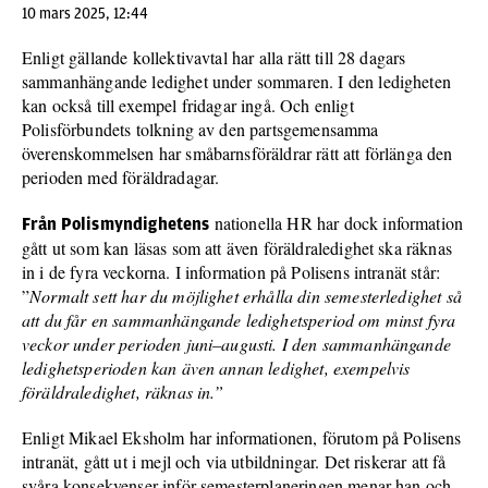
10 mars 2025, 12:44
Enligt gällande kollektivavtal har alla rätt till 28 dagars
sammanhängande ledighet under sommaren. I den ledigheten
kan också till exempel fridagar ingå. Och enligt
Polisförbundets tolkning av den partsgemensamma
överenskommelsen har småbarnsföräldrar rätt att förlänga den
perioden med föräldradagar.
nationella HR har dock information
Från Polismyndighetens
gått ut som kan läsas som att även föräldraledighet ska räknas
in i de fyra veckorna. I information på Polisens intranät står:
”
Normalt sett har du möjlighet erhålla din semesterledighet så
att du får en sammanhängande ledighetsperiod om minst fyra
veckor under perioden juni–augusti. I den sammanhängande
ledighetsperioden kan även annan ledighet, exempelvis
föräldraledighet, räknas in.”
Enligt Mikael Eksholm har informationen, förutom på Polisens
intranät, gått ut i mejl och via utbildningar. Det riskerar att få
svåra konsekvenser inför semesterplaneringen menar han och