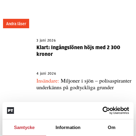
Andra läser
3 juni 2026
Klart: Ingångslönen höjs med 2 300
kronor
4 juni 2026
Insändare:
Miljoner i sjön – polisaspiranter
underkänns på godtyckliga grunder
1 juni 2026
Jens Mårtensson:
Snart 20 år i tjänst – nu
ska han lära sig grunderna
Samtycke
Information
Om