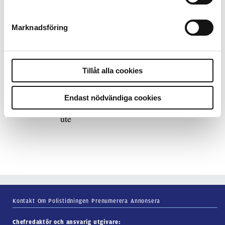
Marknadsföring
7 juli 2026
Debatt:
Med för höga krav på evidens kan
polisen inte göra något alls
Tillåt alla cookies
15 juni 2026
Endast nödvändiga cookies
Mats Johansson:
Poliser behövs inte bara
ute
Kontakt
Om Polistidningen
Prenumerera
Annonsera
Chefredaktör och ansvarig utgivare: