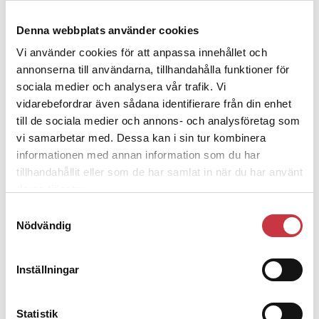
4 juni 2026
Denna webbplats använder cookies
Polisregionen erkänner fel: ”Kommer
Vi använder cookies för att anpassa innehållet och
att rättas till”
annonserna till användarna, tillhandahålla funktioner för
sociala medier och analysera vår trafik. Vi
vidarebefordrar även sådana identifierare från din enhet
till de sociala medier och annons- och analysföretag som
vi samarbetar med. Dessa kan i sin tur kombinera
Debatt
informationen med annan information som du har
tillhandahållit eller som de har samlat in när du har använt
9 juli 2026
deras tjänster.
Slutreplik:
Det handlar om
Samtyckesval
kunskapsstyrning – inte om forskarnas
Nödvändig
motiv
Inställningar
8 juli 2026
Replik:
Det är inte evidenskrav som
Statistik
bakbinder polisen