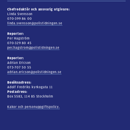
Chefredaktör och ansvarig utgivare:
Linda Svensson
070-399 86 00
linda.svensson@polistidningen.se
Reporter:
Per Hagström
070-329 80 45
per.hagstrom@polistidningen.se
Reporter:
Adrian Ericson
073-707 50 55
adrian.ericson@polistidningen.se
Besöksadress:
Adolf Fredriks kyrkogata 11
Postadress:
Box 5583, 114 85 Stockholm
Kakor och personuppgiftspolicy.