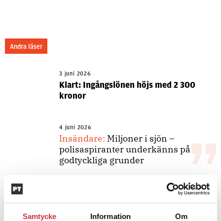
Andra läser
3 juni 2026
Klart: Ingångslönen höjs med 2 300
kronor
4 juni 2026
Insändare:
Miljoner i sjön –
polisaspiranter underkänns på
godtyckliga grunder
1 juni 2026
Jens Mårtensson:
Snart 20 år i tjänst
Samtycke
Information
Om
– nu ska han lära sig grunderna