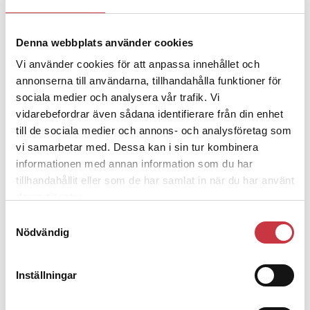
Denna webbplats använder cookies
4 juni 2026
Polisregionen erkänner fel: ”Kommer
Vi använder cookies för att anpassa innehållet och
att rättas till”
annonserna till användarna, tillhandahålla funktioner för
sociala medier och analysera vår trafik. Vi
vidarebefordrar även sådana identifierare från din enhet
till de sociala medier och annons- och analysföretag som
vi samarbetar med. Dessa kan i sin tur kombinera
informationen med annan information som du har
Debatt
tillhandahållit eller som de har samlat in när du har använt
deras tjänster.
9 juli 2026
Samtyckesval
Slutreplik:
Det handlar om
Nödvändig
kunskapsstyrning – inte om
forskarnas motiv
Inställningar
8 juli 2026