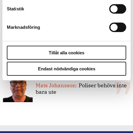
8 juli 2026
Statistik
Replik:
Det är inte evidenskrav som
bakbinder polisen
Marknadsföring
7 juli 2026
Debatt:
Med för höga krav på evidens
Tillåt alla cookies
kan polisen inte göra något alls
Endast nödvändiga cookies
15 juni 2026
Mats Johansson:
Poliser behövs inte
bara ute