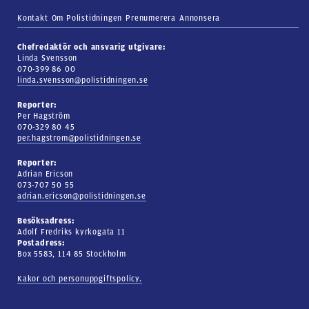
Kontakt
Om Polistidningen
Prenumerera
Annonsera
Chefredaktör och ansvarig utgivare:
Linda Svensson
070-399 86 00
linda.svensson@polistidningen.se
Reporter:
Per Hagström
070-329 80 45
per.hagstrom@polistidningen.se
Reporter:
Adrian Ericson
073-707 50 55
adrian.ericson@polistidningen.se
Besöksadress:
Adolf Fredriks kyrkogata 11
Postadress:
Box 5583, 114 85 Stockholm
Kakor och personuppgiftspolicy.