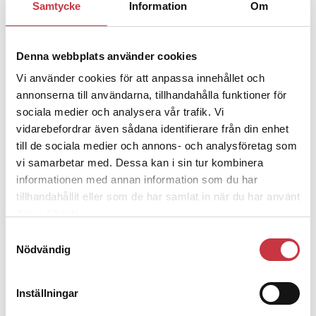
Jens Mårtensson:
Snart 20 år i tjänst
Samtycke
Information
Om
– nu ska han lära sig grunderna
Denna webbplats använder cookies
4 juni 2026
Vi använder cookies för att anpassa innehållet och
Polisregionen erkänner fel: ”Kommer
annonserna till användarna, tillhandahålla funktioner för
att rättas till”
sociala medier och analysera vår trafik. Vi
vidarebefordrar även sådana identifierare från din enhet
till de sociala medier och annons- och analysföretag som
vi samarbetar med. Dessa kan i sin tur kombinera
informationen med annan information som du har
tillhandahållit eller som de har samlat in när du har använt
Debatt
deras tjänster.
Samtyckesval
9 juli 2026
Nödvändig
Slutreplik:
Det handlar om
kunskapsstyrning – inte om
forskarnas motiv
Inställningar