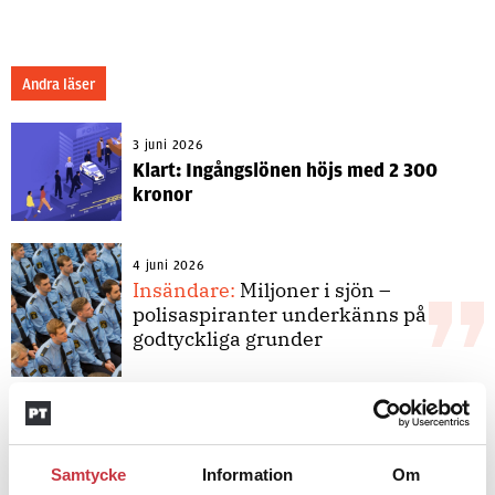
Andra läser
3 juni 2026
Klart: Ingångslönen höjs med 2 300
kronor
4 juni 2026
Insändare:
Miljoner i sjön –
polisaspiranter underkänns på
godtyckliga grunder
1 juni 2026
Jens Mårtensson:
Snart 20 år i tjänst
– nu ska han lära sig grunderna
Samtycke
Information
Om