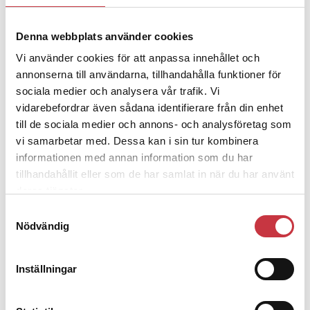
Denna webbplats använder cookies
4 juni 2026
Polisregionen erkänner fel: ”Kommer
Vi använder cookies för att anpassa innehållet och
att rättas till”
annonserna till användarna, tillhandahålla funktioner för
sociala medier och analysera vår trafik. Vi
vidarebefordrar även sådana identifierare från din enhet
till de sociala medier och annons- och analysföretag som
vi samarbetar med. Dessa kan i sin tur kombinera
Debatt
informationen med annan information som du har
tillhandahållit eller som de har samlat in när du har använt
deras tjänster.
9 juli 2026
Slutreplik:
Det handlar om
Samtyckesval
kunskapsstyrning – inte om
Nödvändig
forskarnas motiv
Inställningar
8 juli 2026
Replik:
Det är inte evidenskrav som