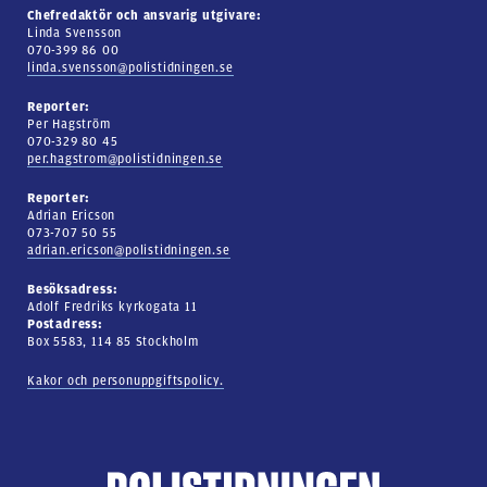
Chefredaktör och ansvarig utgivare:
Linda Svensson
070-399 86 00
linda.svensson@polistidningen.se
Reporter:
Per Hagström
070-329 80 45
per.hagstrom@polistidningen.se
Reporter:
Adrian Ericson
073-707 50 55
adrian.ericson@polistidningen.se
Besöksadress:
Adolf Fredriks kyrkogata 11
Postadress:
Box 5583, 114 85 Stockholm
Kakor och personuppgiftspolicy.