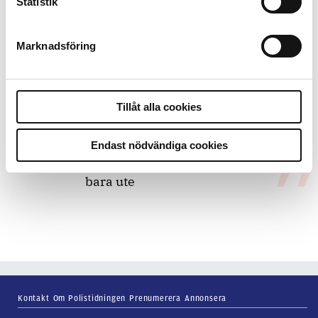
Statistik
bakbinder polisen
Marknadsföring
7 juli 2026
Debatt:
Med för höga krav på evidens
kan polisen inte göra något alls
Tillåt alla cookies
Endast nödvändiga cookies
15 juni 2026
Mats Johansson:
Poliser behövs inte
bara ute
Kontakt
Om Polistidningen
Prenumerera
Annonsera