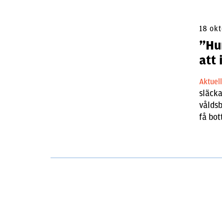
18 ok
”Hu
att
Aktuel
släck
vålds
få bot