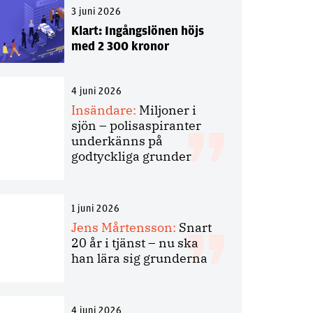
3 juni 2026
Klart: Ingångslönen höjs
med 2 300 kronor
4 juni 2026
Insändare:
Miljoner i
sjön – polisaspiranter
underkänns på
godtyckliga grunder
1 juni 2026
Jens Mårtensson:
Snart
20 år i tjänst – nu ska
han lära sig grunderna
4 juni 2026