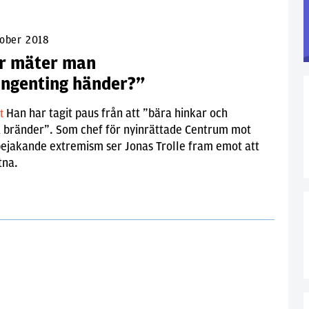
tober 2018
r mäter man
 ingenting händer?”
Han har tagit paus från att ”bära hinkar och
lt
a bränder”. Som chef för nyinrättade Centrum mot
bejakande extremism ser Jonas Trolle fram emot att
tna.