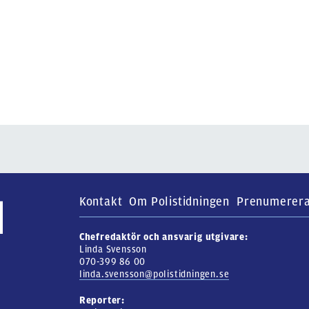
Kontakt
Om Polistidningen
Prenumerer
Chefredaktör och ansvarig utgivare:
Linda Svensson
070-399 86 00
linda.svensson@polistidningen.se
Reporter: