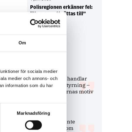
Polisregionen erkänner fel:
”Kommer att rättas till”
Om
Debatt
9 juli 2026
funktioner för sociala medier
Slutreplik:
Det handlar
ociala medier och annons- och
om kunskapsstyrning –
an information som du har
inte om forskarnas motiv
Marknadsföring
8 juli 2026
Replik:
Det är inte
evidenskrav som