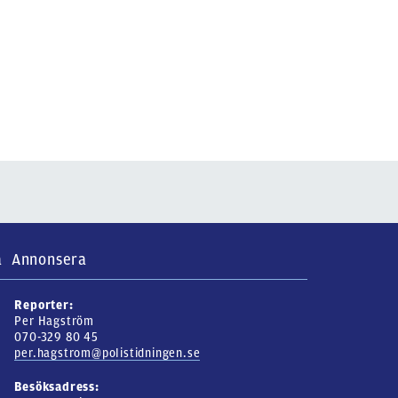
a
Annonsera
Reporter:
Per Hagström
070-329 80 45
per.hagstrom@polistidningen.se
Besöksadress: