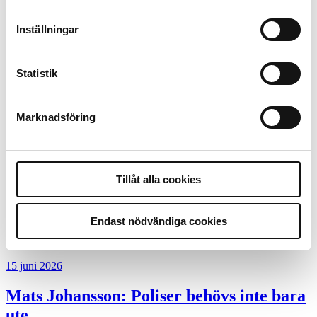
9 juli 2026
Inställningar
Slutreplik:
Det handlar om
kunskapsstyrning – inte om forskarnas
Statistik
motiv
8 juli 2026
Marknadsföring
Replik:
Det är inte evidenskrav som
bakbinder polisen
Tillåt alla cookies
7 juli 2026
Debatt:
Med för höga krav på evidens
Endast nödvändiga cookies
kan polisen inte göra något alls
15 juni 2026
Mats Johansson:
Poliser behövs inte bara
ute