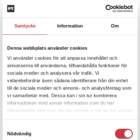
Insändare:
Miljoner i sjön –
polisaspiranter underkänns på
godtyckliga grunder
Samtycke
Information
Om
1 juni 2026
Jens Mårtensson:
Snart 20 år i tjänst – nu
Denna webbplats använder cookies
ska han lära sig grunderna
Vi använder cookies för att anpassa innehållet och
annonserna till användarna, tillhandahålla funktioner för
4 juni 2026
sociala medier och analysera vår trafik. Vi
vidarebefordrar även sådana identifierare från din enhet
Polisregionen erkänner fel: ”Kommer att
till de sociala medier och annons- och analysföretag som
rättas till”
vi samarbetar med. Dessa kan i sin tur kombinera
informationen med annan information som du har
Mobilannons
tillhandahållit eller som de har samlat in när du har använt
deras tjänster.
Desktopannnons
Samtyckesval
Debatt
Nödvändig