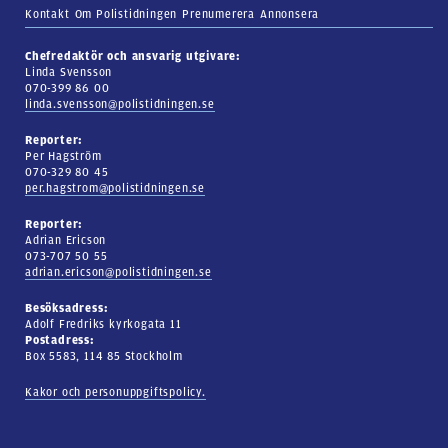
Kontakt
Om Polistidningen
Prenumerera
Annonsera
Chefredaktör och ansvarig utgivare:
Linda Svensson
070-399 86 00
linda.svensson@polistidningen.se
Reporter:
Per Hagström
070-329 80 45
per.hagstrom@polistidningen.se
Reporter:
Adrian Ericson
073-707 50 55
adrian.ericson@polistidningen.se
Besöksadress:
Adolf Fredriks kyrkogata 11
Postadress:
Box 5583, 114 85 Stockholm
Kakor och personuppgiftspolicy.