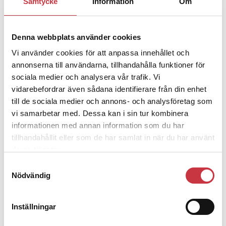
Samtycke
Information
Om
– nu ska han lära sig grunderna
Denna webbplats använder cookies
4 juni 2026
Vi använder cookies för att anpassa innehållet och
Polisregionen erkänner fel: ”Kommer
annonserna till användarna, tillhandahålla funktioner för
att rättas till”
sociala medier och analysera vår trafik. Vi
vidarebefordrar även sådana identifierare från din enhet
till de sociala medier och annons- och analysföretag som
vi samarbetar med. Dessa kan i sin tur kombinera
informationen med annan information som du har
Debatt
tillhandahållit eller som de har samlat in när du har använt
deras tjänster.
9 juli 2026
Samtyckesval
Slutreplik:
Det handlar om
Nödvändig
kunskapsstyrning – inte om
forskarnas motiv
Inställningar