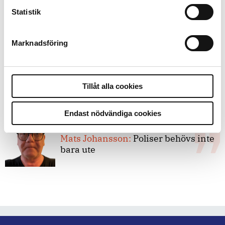
8 juli 2026
Statistik
Replik:
Det är inte evidenskrav som
bakbinder polisen
Marknadsföring
7 juli 2026
Debatt:
Med för höga krav på evidens
Tillåt alla cookies
kan polisen inte göra något alls
Endast nödvändiga cookies
15 juni 2026
Mats Johansson:
Poliser behövs inte
bara ute