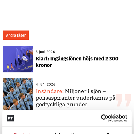
Andra läser
3 juni 2026
Klart: Ingångslönen höjs med 2 300
kronor
4 juni 2026
Insändare:
Miljoner i sjön –
polisaspiranter underkänns på
godtyckliga grunder
1 juni 2026
Jens Mårtensson:
Snart 20 år i tjänst