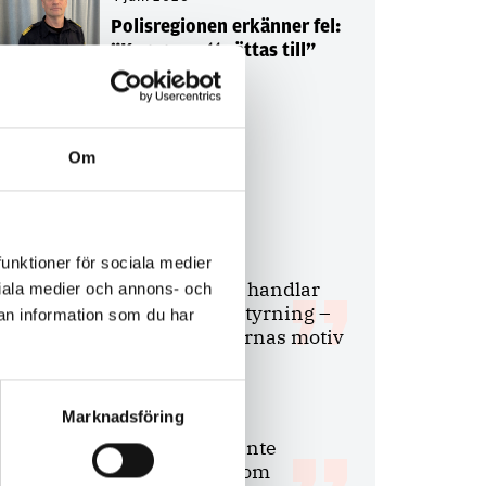
Polisregionen erkänner fel:
”Kommer att rättas till”
Om
Debatt
9 juli 2026
funktioner för sociala medier
Slutreplik:
Det handlar
ociala medier och annons- och
om kunskapsstyrning –
an information som du har
inte om forskarnas motiv
Marknadsföring
8 juli 2026
Replik:
Det är inte
evidenskrav som