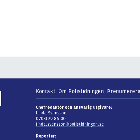
Kontakt
Om Polistidningen
Prenumerer
Chefredaktör och ansvarig utgivare:
Linda Svensson
070-399 86 00
linda.svensson@polistidningen.se
Reporter: