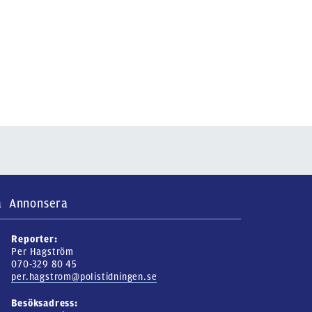
a
Annonsera
Reporter:
Per Hagström
070-329 80 45
per.hagstrom@polistidningen.se
Besöksadress: