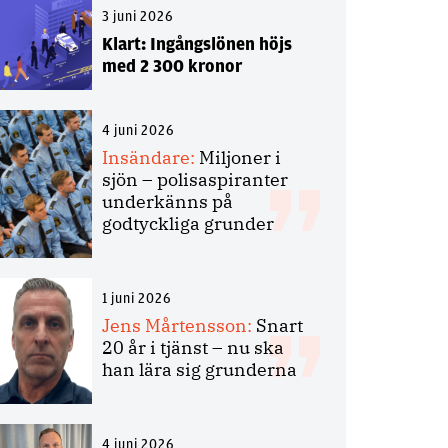
3 juni 2026
Klart: Ingångslönen höjs
med 2 300 kronor
4 juni 2026
Insändare:
Miljoner i
sjön – polisaspiranter
underkänns på
godtyckliga grunder
1 juni 2026
Jens Mårtensson:
Snart
20 år i tjänst – nu ska
han lära sig grunderna
4 juni 2026