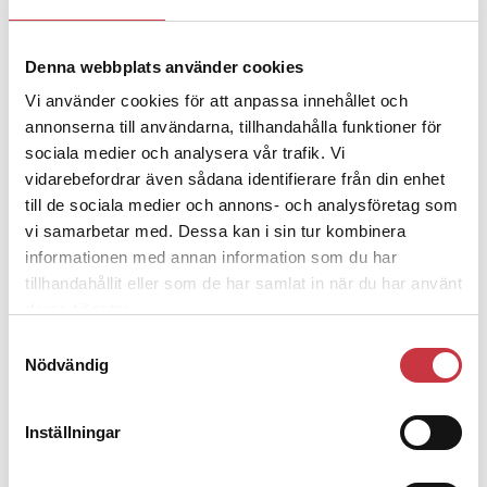
Denna webbplats använder cookies
4 juni 2026
Polisregionen erkänner fel: ”Kommer
Vi använder cookies för att anpassa innehållet och
att rättas till”
annonserna till användarna, tillhandahålla funktioner för
sociala medier och analysera vår trafik. Vi
vidarebefordrar även sådana identifierare från din enhet
till de sociala medier och annons- och analysföretag som
vi samarbetar med. Dessa kan i sin tur kombinera
informationen med annan information som du har
Debatt
tillhandahållit eller som de har samlat in när du har använt
deras tjänster.
9 juli 2026
Samtyckesval
Slutreplik:
Det handlar om
Nödvändig
kunskapsstyrning – inte om
forskarnas motiv
Inställningar
8 juli 2026