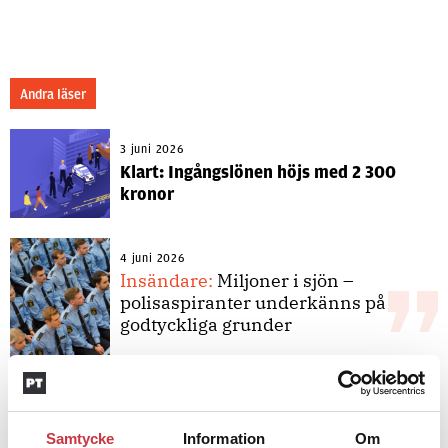
Andra läser
3 juni 2026
Klart: Ingångslönen höjs med 2 300
kronor
4 juni 2026
Insändare:
Miljoner i sjön –
polisaspiranter underkänns på
godtyckliga grunder
1 juni 2026
Jens Mårtensson:
Snart 20 år i tjänst
Samtycke
Information
Om
– nu ska han lära sig grunderna