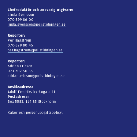
Chefredaktör och ansvarig utgivare:
Linda Svensson
070-399 86 00
linda.svensson@polistidningen.se
Reporter:
Per Hagström
070-329 80 45
per.hagstrom@polistidningen.se
Reporter:
Adrian Ericson
073-707 50 55
adrian.ericson@polistidningen.se
Besöksadress:
Adolf Fredriks kyrkogata 11
Postadress:
Box 5583, 114 85 Stockholm
Kakor och personuppgiftspolicy.