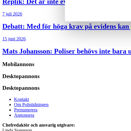
Replik:
Det är inte evidenskrav som bakbi
7 juli 2026
Debatt:
Med för höga krav på evidens kan p
15 juni 2026
Mats Johansson:
Poliser behövs inte bara 
Mobilannons
Desktopannons
Desktopannons
Kontakt
Om Polistidningen
Prenumerera
Annonsera
Chefredaktör och ansvarig utgivare:
Linda Svensson