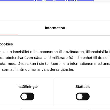
u ska han lära sig grunderna
Information
ttas till”
cookies
npassa innehållet och annonserna till användarna, tillhandahålla 
vidarebefordrar även sådana identifierare från din enhet till de s
etar med. Dessa kan i sin tur kombinera informationen med ann
ar samlat in när du har använt deras tjänster.
Inställningar
Statistik
ng – inte om forskarnas motiv