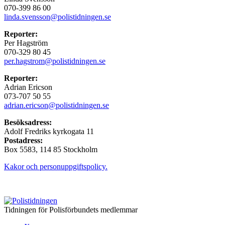
070-399 86 00
linda.svensson@polistidningen.se
Reporter:
Per Hagström
070-329 80 45
per.hagstrom@polistidningen.se
Reporter:
Adrian Ericson
073-707 50 55
adrian.ericson@polistidningen.se
Besöksadress:
Adolf Fredriks kyrkogata 11
Postadress:
Box 5583, 114 85 Stockholm
Kakor och personuppgiftspolicy.
Tidningen för Polisförbundets medlemmar