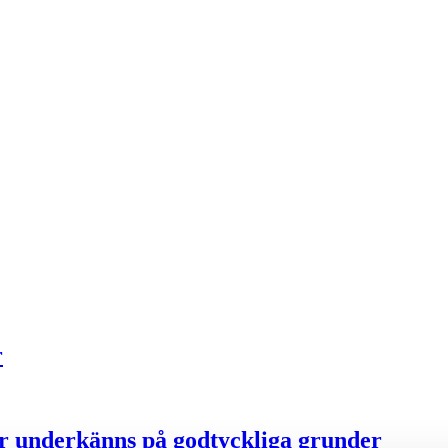
r
ter underkänns på godtyckliga grunder