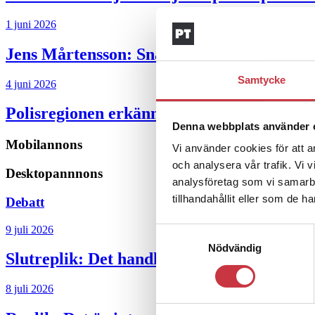
1 juni 2026
Jens Mårtensson:
Snart 20 år i tjänst – n
Samtycke
4 juni 2026
Polisregionen erkänner fel: ”Kommer att rä
Denna webbplats använder 
Mobilannons
Vi använder cookies för att a
och analysera vår trafik. Vi 
Desktopannnons
analysföretag som vi samarb
tillhandahållit eller som de h
Debatt
9 juli 2026
Samtyckesval
Nödvändig
Slutreplik:
Det handlar om kunskapsstyrni
8 juli 2026