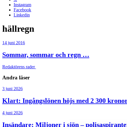
Instagram
Facebook
Linkedin
hällregn
14 juni 2016
Sommar, sommar och regn …
Redaktörens rader
Andra läser
3 juni 2026
Klart: Ingångslönen höjs med 2 300 krono
4 juni 2026
Insändare:
Miljoner i sjön – polisaspiran