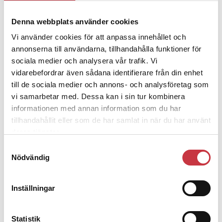
4 juni 2026
Denna webbplats använder cookies
Polisregionen erkänner fel: ”Kommer
Vi använder cookies för att anpassa innehållet och
att rättas till”
annonserna till användarna, tillhandahålla funktioner för
sociala medier och analysera vår trafik. Vi
vidarebefordrar även sådana identifierare från din enhet
till de sociala medier och annons- och analysföretag som
vi samarbetar med. Dessa kan i sin tur kombinera
Debatt
informationen med annan information som du har
tillhandahållit eller som de har samlat in när du har använt
9 juli 2026
deras tjänster.
Slutreplik:
Det handlar om
Samtyckesval
kunskapsstyrning – inte om
Nödvändig
forskarnas motiv
Inställningar
8 juli 2026
Replik:
Det är inte evidenskrav som
Statistik
bakbinder polisen