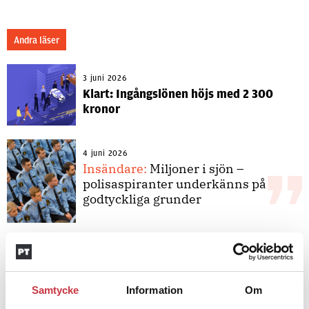
Andra läser
3 juni 2026
Klart: Ingångslönen höjs med 2 300
kronor
4 juni 2026
Insändare:
Miljoner i sjön –
polisaspiranter underkänns på
godtyckliga grunder
1 juni 2026
Jens Mårtensson:
Snart 20 år i tjänst
– nu ska han lära sig grunderna
Samtycke
Information
Om