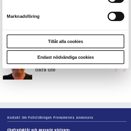
Marknadsföring
7 juli 2026
Debatt:
Med för höga krav på evidens
kan polisen inte göra något alls
Tillåt alla cookies
15 juni 2026
Endast nödvändiga cookies
Mats Johansson:
Poliser behövs inte
bara ute
Kontakt
Om Polistidningen
Prenumerera
Annonsera
Chefredaktör och ansvarig utgivare: