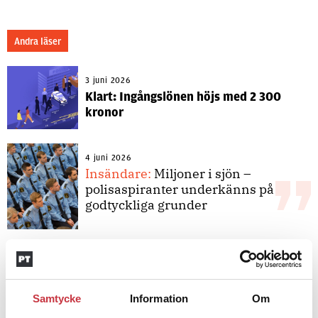
Andra läser
3 juni 2026
Klart: Ingångslönen höjs med 2 300
kronor
4 juni 2026
Insändare:
Miljoner i sjön –
polisaspiranter underkänns på
godtyckliga grunder
1 juni 2026
Jens Mårtensson:
Snart 20 år i tjänst
– nu ska han lära sig grunderna
Samtycke
Information
Om