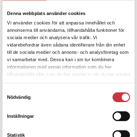
4 juni 2026
Denna webbplats använder cookies
Polisregionen erkänner fel: ”Kommer
Vi använder cookies för att anpassa innehållet och
att rättas till”
annonserna till användarna, tillhandahålla funktioner för
sociala medier och analysera vår trafik. Vi
vidarebefordrar även sådana identifierare från din enhet
till de sociala medier och annons- och analysföretag som
vi samarbetar med. Dessa kan i sin tur kombinera
Debatt
informationen med annan information som du har
tillhandahållit eller som de har samlat in när du har använt
9 juli 2026
deras tjänster.
Slutreplik:
Det handlar om
Samtyckesval
kunskapsstyrning – inte om
Nödvändig
forskarnas motiv
Inställningar
8 juli 2026
Replik:
Det är inte evidenskrav som
Statistik
bakbinder polisen