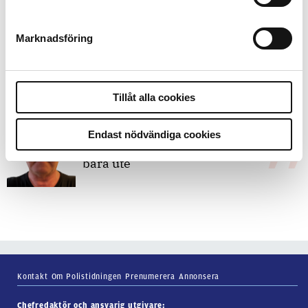
Marknadsföring
7 juli 2026
Debatt:
Med för höga krav på evidens
kan polisen inte göra något alls
Tillåt alla cookies
15 juni 2026
Endast nödvändiga cookies
Mats Johansson:
Poliser behövs inte
bara ute
Kontakt
Om Polistidningen
Prenumerera
Annonsera
Chefredaktör och ansvarig utgivare: