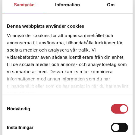
1 juni 2026
Samtycke
Information
Om
Jens Mårtensson:
Snart 20 år i tjänst
– nu ska han lära sig grunderna
Denna webbplats använder cookies
Vi använder cookies för att anpassa innehållet och
4 juni 2026
annonserna till användarna, tillhandahålla funktioner för
Polisregionen erkänner fel: ”Kommer
att rättas till”
sociala medier och analysera vår trafik. Vi
vidarebefordrar även sådana identifierare från din enhet
till de sociala medier och annons- och analysföretag som
vi samarbetar med. Dessa kan i sin tur kombinera
informationen med annan information som du har
tillhandahållit eller som de har samlat in när du har använt
Debatt
deras tjänster.
Samtyckesval
9 juli 2026
Nödvändig
Slutreplik:
Det handlar om
kunskapsstyrning – inte om
forskarnas motiv
Inställningar