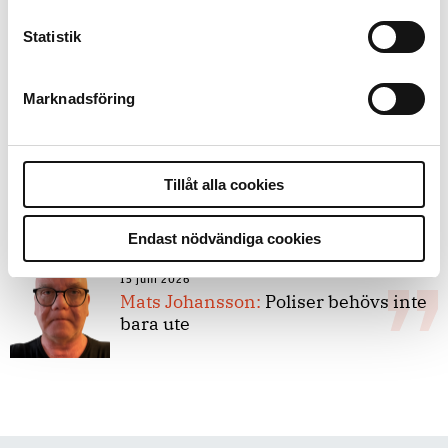
Statistik
8 juli 2026
Replik:
Det är inte evidenskrav som
bakbinder polisen
Marknadsföring
7 juli 2026
Debatt:
Med för höga krav på evidens
Tillåt alla cookies
kan polisen inte göra något alls
Endast nödvändiga cookies
15 juni 2026
Mats Johansson:
Poliser behövs inte
bara ute