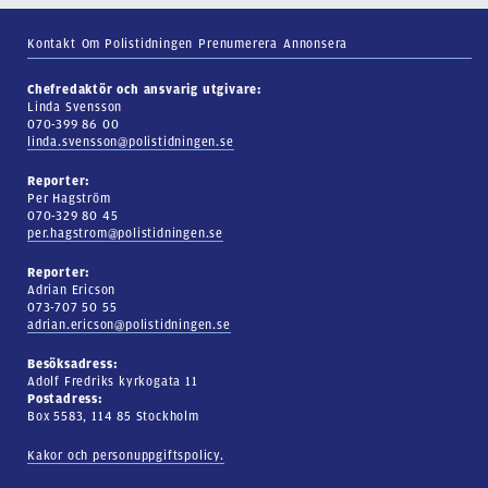
Kontakt
Om Polistidningen
Prenumerera
Annonsera
Chefredaktör och ansvarig utgivare:
Linda Svensson
070-399 86 00
linda.svensson@polistidningen.se
Reporter:
Per Hagström
070-329 80 45
per.hagstrom@polistidningen.se
Reporter:
Adrian Ericson
073-707 50 55
adrian.ericson@polistidningen.se
Besöksadress:
Adolf Fredriks kyrkogata 11
Postadress:
Box 5583, 114 85 Stockholm
Kakor och personuppgiftspolicy.