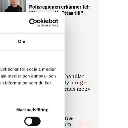
Polisregionen erkänner fel:
”Kommer att rättas till”
Om
Debatt
9 juli 2026
funktioner för sociala medier
Slutreplik:
Det handlar
ociala medier och annons- och
om kunskapsstyrning –
an information som du har
inte om forskarnas motiv
Marknadsföring
8 juli 2026
Replik:
Det är inte
evidenskrav som