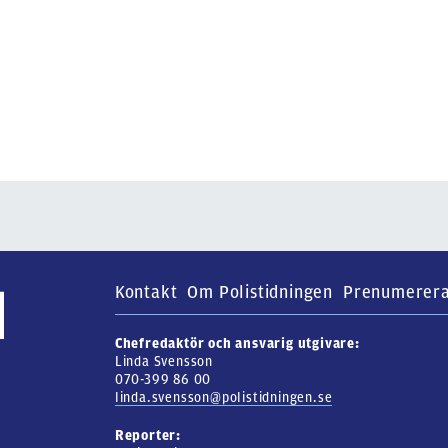
Kontakt
Om Polistidningen
Prenumerer
Chefredaktör och ansvarig utgivare:
Linda Svensson
070-399 86 00
linda.svensson@polistidningen.se
Reporter: