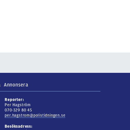
a
Annonsera
Reporter:
Per Hagström
070-329 80 45
per.hagstrom@polistidningen.se
Besöksadress: