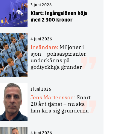
3 juni 2026
Klart: Ingångslönen höjs
med 2 300 kronor
4 juni 2026
Insändare:
Miljoner i
sjön – polisaspiranter
underkänns på
godtyckliga grunder
1 juni 2026
Jens Mårtensson:
Snart
20 år i tjänst – nu ska
han lära sig grunderna
4 juni 2026