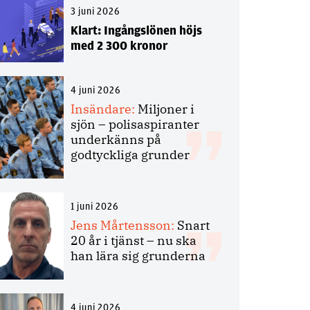
3 juni 2026
Klart: Ingångslönen höjs
med 2 300 kronor
4 juni 2026
Insändare:
Miljoner i
sjön – polisaspiranter
underkänns på
godtyckliga grunder
1 juni 2026
Jens Mårtensson:
Snart
20 år i tjänst – nu ska
han lära sig grunderna
4 juni 2026