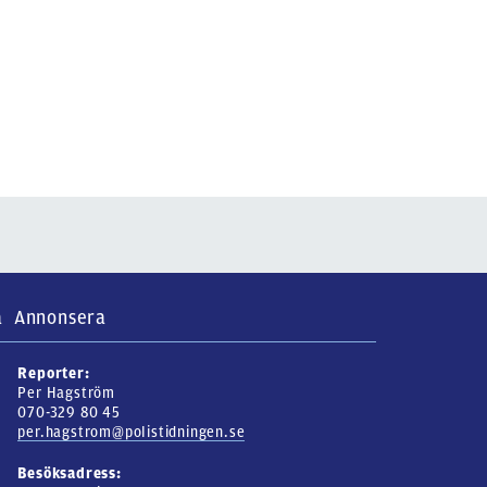
a
Annonsera
Reporter:
Per Hagström
070-329 80 45
per.hagstrom@polistidningen.se
Besöksadress: