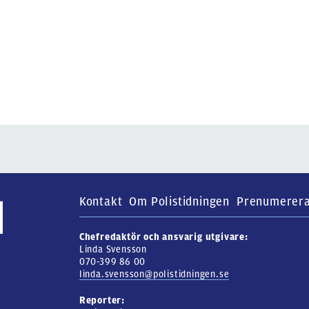
Kontakt
Om Polistidningen
Prenumerer
Chefredaktör och ansvarig utgivare:
Linda Svensson
070-399 86 00
linda.svensson@polistidningen.se
Reporter: