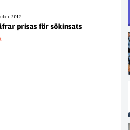
tober 2012
frar prisas för sökinsats
lt