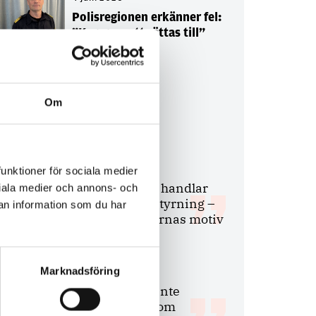
Polisregionen erkänner fel:
”Kommer att rättas till”
Om
Debatt
9 juli 2026
funktioner för sociala medier
Slutreplik:
Det handlar
ociala medier och annons- och
om kunskapsstyrning –
an information som du har
inte om forskarnas motiv
Marknadsföring
8 juli 2026
Replik:
Det är inte
evidenskrav som