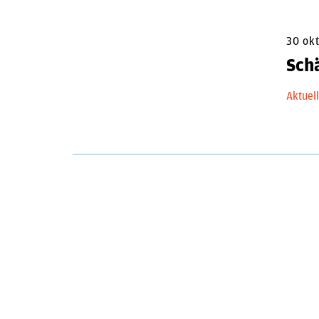
30 ok
Schä
Aktuel