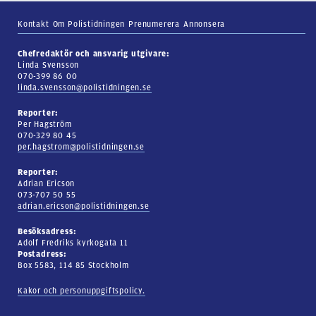
Kontakt
Om Polistidningen
Prenumerera
Annonsera
Chefredaktör och ansvarig utgivare:
Linda Svensson
070-399 86 00
linda.svensson@polistidningen.se
Reporter:
Per Hagström
070-329 80 45
per.hagstrom@polistidningen.se
Reporter:
Adrian Ericson
073-707 50 55
adrian.ericson@polistidningen.se
Besöksadress:
Adolf Fredriks kyrkogata 11
Postadress:
Box 5583, 114 85 Stockholm
Kakor och personuppgiftspolicy.