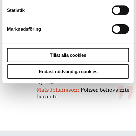
Statistik
8 juli 2026
Replik:
Det är inte evidenskrav som
bakbinder polisen
Marknadsföring
7 juli 2026
Debatt:
Med för höga krav på evidens
Tillåt alla cookies
kan polisen inte göra något alls
Endast nödvändiga cookies
15 juni 2026
Mats Johansson:
Poliser behövs inte
bara ute