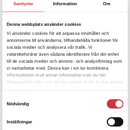
Samtycke
Information
Om
Jens Mårtensson:
Snart 20 år i tjänst
– nu ska han lära sig grunderna
Denna webbplats använder cookies
Vi använder cookies för att anpassa innehållet och
4 juni 2026
Polisregionen erkänner fel: ”Kommer
annonserna till användarna, tillhandahålla funktioner för
att rättas till”
sociala medier och analysera vår trafik. Vi
vidarebefordrar även sådana identifierare från din enhet
till de sociala medier och annons- och analysföretag som
vi samarbetar med. Dessa kan i sin tur kombinera
informationen med annan information som du har
tillhandahållit eller som de har samlat in när du har använt
Debatt
deras tjänster.
Samtyckesval
9 juli 2026
Nödvändig
Slutreplik:
Det handlar om
kunskapsstyrning – inte om
forskarnas motiv
Inställningar