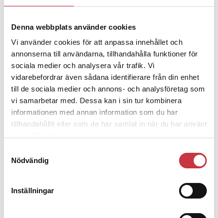
Denna webbplats använder cookies
4 juni 2026
Polisregionen erkänner fel: ”Kommer
Vi använder cookies för att anpassa innehållet och
att rättas till”
annonserna till användarna, tillhandahålla funktioner för
sociala medier och analysera vår trafik. Vi
vidarebefordrar även sådana identifierare från din enhet
till de sociala medier och annons- och analysföretag som
vi samarbetar med. Dessa kan i sin tur kombinera
informationen med annan information som du har
Debatt
tillhandahållit eller som de har samlat in när du har använt
deras tjänster.
9 juli 2026
Slutreplik:
Det handlar om
Samtyckesval
kunskapsstyrning – inte om
Nödvändig
forskarnas motiv
Inställningar
8 juli 2026