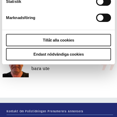
Replik:
Det är inte evidenskrav som
Statistik
bakbinder polisen
Marknadsföring
7 juli 2026
Debatt:
Med för höga krav på evidens
kan polisen inte göra något alls
Tillåt alla cookies
Endast nödvändiga cookies
15 juni 2026
Mats Johansson:
Poliser behövs inte
bara ute
Kontakt
Om Polistidningen
Prenumerera
Annonsera