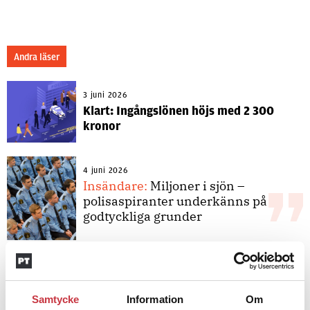
Andra läser
3 juni 2026
Klart: Ingångslönen höjs med 2 300
kronor
4 juni 2026
Insändare:
Miljoner i sjön –
polisaspiranter underkänns på
godtyckliga grunder
1 juni 2026
Jens Mårtensson:
Snart 20 år i tjänst
– nu ska han lära sig grunderna
Samtycke
Information
Om