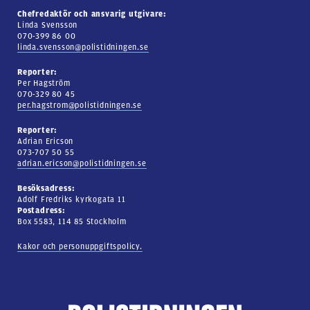
Chefredaktör och ansvarig utgivare:
Linda Svensson
070-399 86 00
linda.svensson@polistidningen.se
Reporter:
Per Hagström
070-329 80 45
per.hagstrom@polistidningen.se
Reporter:
Adrian Ericson
073-707 50 55
adrian.ericson@polistidningen.se
Besöksadress:
Adolf Fredriks kyrkogata 11
Postadress:
Box 5583, 114 85 Stockholm
Kakor och personuppgiftspolicy.