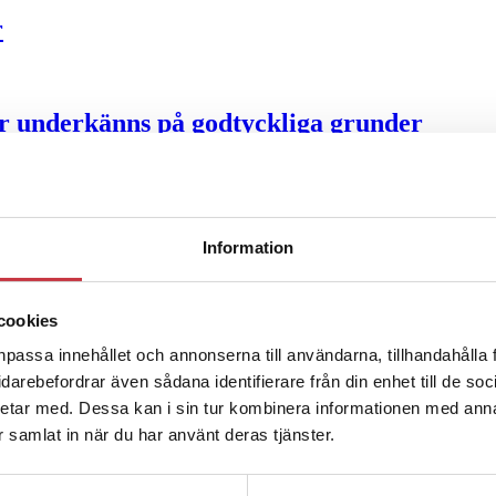
r
ter underkänns på godtyckliga grunder
u ska han lära sig grunderna
Information
ttas till”
cookies
npassa innehållet och annonserna till användarna, tillhandahålla 
vidarebefordrar även sådana identifierare från din enhet till de s
etar med. Dessa kan i sin tur kombinera informationen med ann
ar samlat in när du har använt deras tjänster.