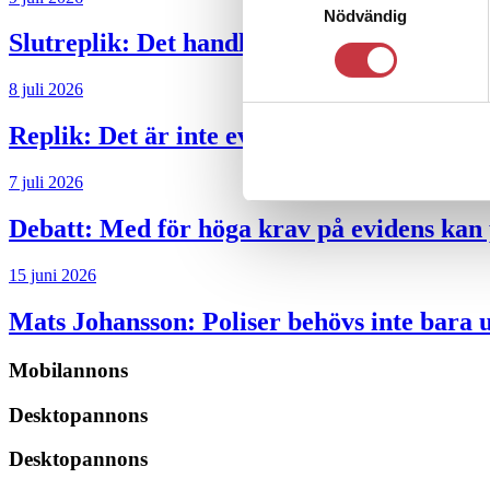
Nödvändig
Slutreplik:
Det handlar om kunskapsstyrni
8 juli 2026
Replik:
Det är inte evidenskrav som bakbi
7 juli 2026
Debatt:
Med för höga krav på evidens kan p
15 juni 2026
Mats Johansson:
Poliser behövs inte bara 
Mobilannons
Desktopannons
Desktopannons