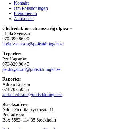
Kontakt
Om Polistidningen
Prenumerera
Annonsera
Chefredaktör och ansvarig utgivare:
Linda Svensson
070-399 86 00
linda.svensson@polistidningen.se
Reporter:
Per Hagström
070-329 80 45
per.hagstrom@polistidningen.se
Reporter:
Adrian Ericson
073-707 50 55
adrian.ericson@polistidningen.se
Besöksadress:
Adolf Fredriks kyrkogata 11
Postadress:
Box 5583, 114 85 Stockholm