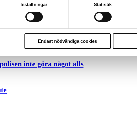
Inställningar
Statistik
ng – inte om forskarnas motiv
nder polisen
Endast nödvändiga cookies
olisen inte göra något alls
ute