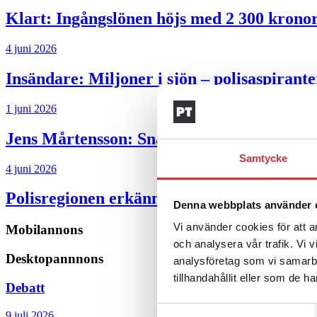
Klart: Ingångslönen höjs med 2 300 krono
4 juni 2026
Insändare:
Miljoner i sjön – polisaspiran
1 juni 2026
Jens Mårtensson:
Snart 20 år i tjänst – n
Samtycke
4 juni 2026
Polisregionen erkänner fel: ”Kommer att rä
Denna webbplats använder 
Vi använder cookies för att a
Mobilannons
och analysera vår trafik. Vi 
Desktopannnons
analysföretag som vi samarb
tillhandahållit eller som de h
Debatt
Samtyckesval
9 juli 2026