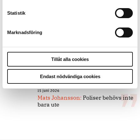
Statistik
8 juli 2026
Replik:
Det är inte evidenskrav som
bakbinder polisen
Marknadsföring
7 juli 2026
Tillåt alla cookies
Debatt:
Med för höga krav på evidens
kan polisen inte göra något alls
Endast nödvändiga cookies
15 juni 2026
Mats Johansson:
Poliser behövs inte
bara ute