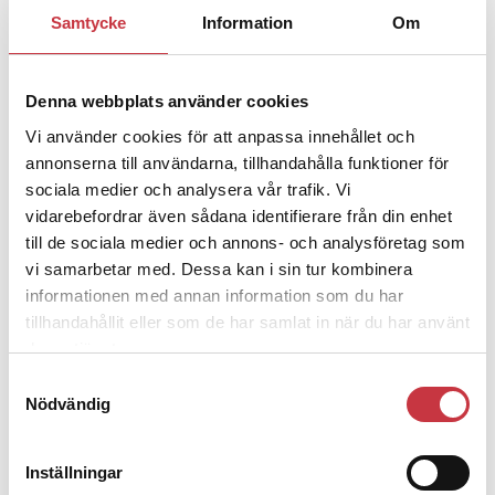
1 juni 2026
Samtycke
Information
Om
Jens Mårtensson:
Snart 20 år i tjänst
– nu ska han lära sig grunderna
Denna webbplats använder cookies
Vi använder cookies för att anpassa innehållet och
4 juni 2026
annonserna till användarna, tillhandahålla funktioner för
Polisregionen erkänner fel: ”Kommer
sociala medier och analysera vår trafik. Vi
att rättas till”
vidarebefordrar även sådana identifierare från din enhet
till de sociala medier och annons- och analysföretag som
vi samarbetar med. Dessa kan i sin tur kombinera
informationen med annan information som du har
tillhandahållit eller som de har samlat in när du har använt
Debatt
deras tjänster.
Samtyckesval
9 juli 2026
Nödvändig
Slutreplik:
Det handlar om
kunskapsstyrning – inte om
forskarnas motiv
Inställningar