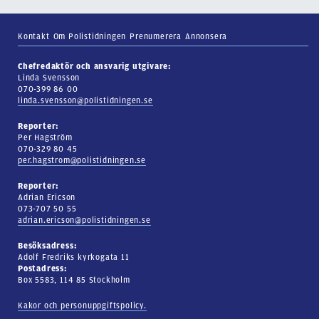
Kontakt
Om Polistidningen
Prenumerera
Annonsera
Chefredaktör och ansvarig utgivare:
Linda Svensson
070-399 86 00
linda.svensson@polistidningen.se
Reporter:
Per Hagström
070-329 80 45
per.hagstrom@polistidningen.se
Reporter:
Adrian Ericson
073-707 50 55
adrian.ericson@polistidningen.se
Besöksadress:
Adolf Fredriks kyrkogata 11
Postadress:
Box 5583, 114 85 Stockholm
Kakor och personuppgiftspolicy.