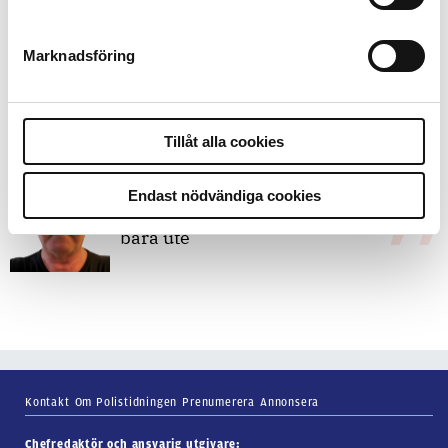
Marknadsföring
7 juli 2026
Debatt:
Med för höga krav på evidens
kan polisen inte göra något alls
Tillåt alla cookies
15 juni 2026
Endast nödvändiga cookies
Mats Johansson:
Poliser behövs inte
bara ute
Kontakt
Om Polistidningen
Prenumerera
Annonsera
Chefredaktör och ansvarig utgivare: