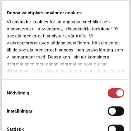
4 juni 2026
Denna webbplats använder cookies
Polisregionen erkänner fel: ”Kommer
Vi använder cookies för att anpassa innehållet och
att rättas till”
annonserna till användarna, tillhandahålla funktioner för
sociala medier och analysera vår trafik. Vi
vidarebefordrar även sådana identifierare från din enhet
till de sociala medier och annons- och analysföretag som
vi samarbetar med. Dessa kan i sin tur kombinera
Debatt
informationen med annan information som du har
tillhandahållit eller som de har samlat in när du har använt
9 juli 2026
deras tjänster.
Slutreplik:
Det handlar om
Samtyckesval
kunskapsstyrning – inte om
Nödvändig
forskarnas motiv
Inställningar
8 juli 2026
Replik:
Det är inte evidenskrav som
Statistik
bakbinder polisen