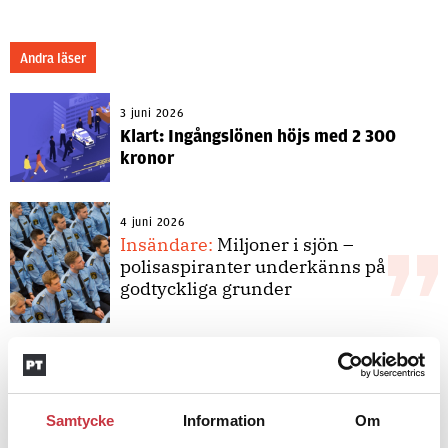
Andra läser
3 juni 2026
Klart: Ingångslönen höjs med 2 300
kronor
4 juni 2026
Insändare:
Miljoner i sjön –
polisaspiranter underkänns på
godtyckliga grunder
1 juni 2026
Jens Mårtensson:
Snart 20 år i tjänst
– nu ska han lära sig grunderna
Samtycke
Information
Om