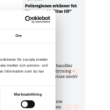
Polisregionen erkänner fel:
”Kommer att rättas till”
Om
Debatt
9 juli 2026
funktioner för sociala medier
Slutreplik:
Det handlar
ociala medier och annons- och
om kunskapsstyrning –
an information som du har
inte om forskarnas motiv
Marknadsföring
8 juli 2026
Replik:
Det är inte
evidenskrav som