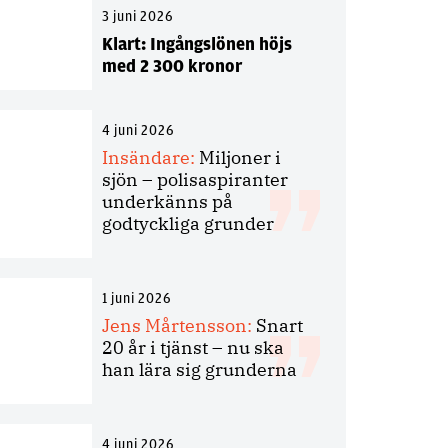
3 juni 2026
Klart: Ingångslönen höjs
med 2 300 kronor
4 juni 2026
Insändare:
Miljoner i
sjön – polisaspiranter
underkänns på
godtyckliga grunder
1 juni 2026
Jens Mårtensson:
Snart
20 år i tjänst – nu ska
han lära sig grunderna
4 juni 2026