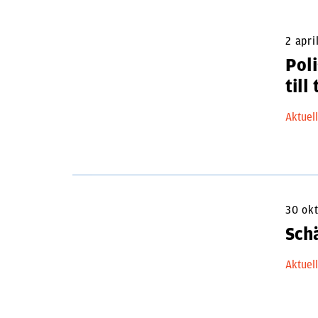
2 apri
Pol
till
Aktuel
30 ok
Schä
Aktuel