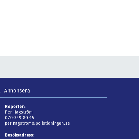
a
Annonsera
Reporter:
Per Hagström
070-329 80 45
per.hagstrom@polistidningen.se
Besöksadress: