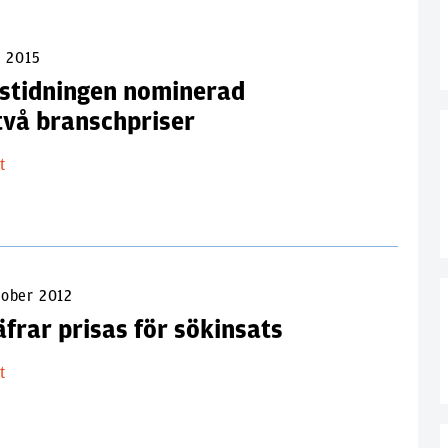
l 2015
istidningen nominerad
 två branschpriser
lt
tober 2012
frar prisas för sökinsats
lt