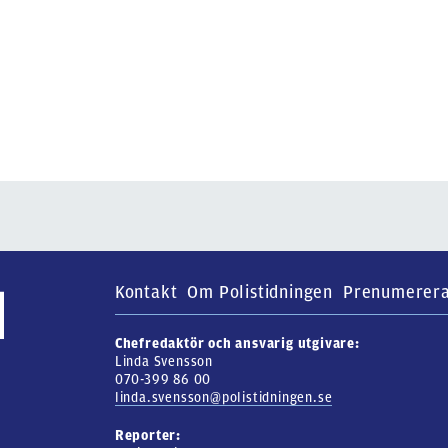
Kontakt
Om Polistidningen
Prenumerer
Chefredaktör och ansvarig utgivare:
Linda Svensson
070-399 86 00
linda.svensson@polistidningen.se
Reporter: