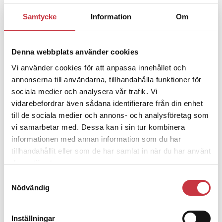
Samtycke
Information
Om
1 juni 2026
Jens Mårtensson:
Snart 20 år i tjänst
– nu ska han lära sig grunderna
Denna webbplats använder cookies
Vi använder cookies för att anpassa innehållet och
4 juni 2026
annonserna till användarna, tillhandahålla funktioner för
Polisregionen erkänner fel: ”Kommer
sociala medier och analysera vår trafik. Vi
att rättas till”
vidarebefordrar även sådana identifierare från din enhet
till de sociala medier och annons- och analysföretag som
vi samarbetar med. Dessa kan i sin tur kombinera
informationen med annan information som du har
tillhandahållit eller som de har samlat in när du har använt
deras tjänster.
Debatt
Samtyckesval
Nödvändig
9 juli 2026
Slutreplik:
Det handlar om
kunskapsstyrning – inte om
Inställningar