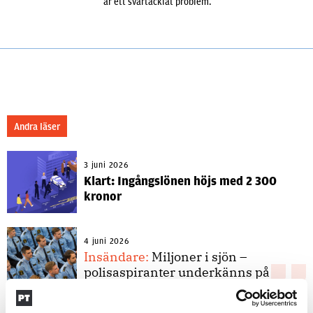
är ett svårtacklat problem.
Andra läser
3 juni 2026
Klart: Ingångslönen höjs med 2 300
kronor
4 juni 2026
Insändare:
Miljoner i sjön –
polisaspiranter underkänns på
godtyckliga grunder