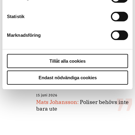
forskarnas motiv
Statistik
8 juli 2026
Replik:
Det är inte evidenskrav som
Marknadsföring
bakbinder polisen
7 juli 2026
Tillåt alla cookies
Debatt:
Med för höga krav på evidens
kan polisen inte göra något alls
Endast nödvändiga cookies
15 juni 2026
Mats Johansson:
Poliser behövs inte
bara ute