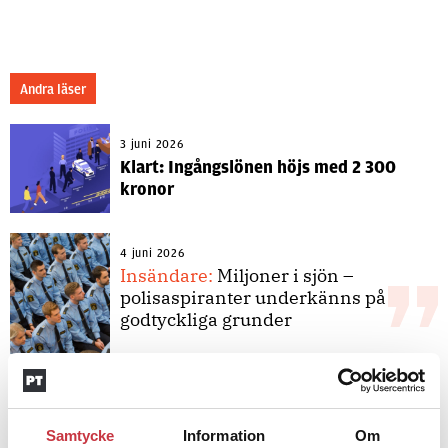
Andra läser
3 juni 2026
Klart: Ingångslönen höjs med 2 300
kronor
4 juni 2026
Insändare:
Miljoner i sjön –
polisaspiranter underkänns på
godtyckliga grunder
1 juni 2026
Jens Mårtensson:
Snart 20 år i tjänst
Samtycke
– nu ska han lära sig grunderna
Information
Om