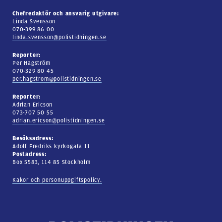
Chefredaktör och ansvarig utgivare:
Linda Svensson
070-399 86 00
linda.svensson@polistidningen.se
Reporter:
Per Hagström
070-329 80 45
per.hagstrom@polistidningen.se
Reporter:
Adrian Ericson
073-707 50 55
adrian.ericson@polistidningen.se
Besöksadress:
Adolf Fredriks kyrkogata 11
Postadress:
Box 5583, 114 85 Stockholm
Kakor och personuppgiftspolicy.