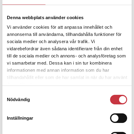
Denna webbplats använder cookies
4 juni 2026
Polisregionen erkänner fel: ”Kommer
Vi använder cookies för att anpassa innehållet och
att rättas till”
annonserna till användarna, tillhandahålla funktioner för
sociala medier och analysera vår trafik. Vi
vidarebefordrar även sådana identifierare från din enhet
till de sociala medier och annons- och analysföretag som
vi samarbetar med. Dessa kan i sin tur kombinera
informationen med annan information som du har
Debatt
tillhandahållit eller som de har samlat in när du har använt
deras tjänster.
9 juli 2026
Samtyckesval
Slutreplik:
Det handlar om
Nödvändig
kunskapsstyrning – inte om
forskarnas motiv
Inställningar
8 juli 2026