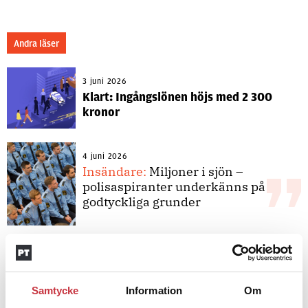
Andra läser
3 juni 2026
Klart: Ingångslönen höjs med 2 300
kronor
4 juni 2026
Insändare:
Miljoner i sjön –
polisaspiranter underkänns på
godtyckliga grunder
1 juni 2026
Jens Mårtensson:
Snart 20 år i tjänst
– nu ska han lära sig grunderna
Samtycke
Information
Om