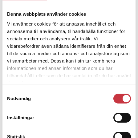
4 juni 2026
Denna webbplats använder cookies
Polisregionen erkänner fel: ”Kommer
Vi använder cookies för att anpassa innehållet och
att rättas till”
annonserna till användarna, tillhandahålla funktioner för
sociala medier och analysera vår trafik. Vi
vidarebefordrar även sådana identifierare från din enhet
till de sociala medier och annons- och analysföretag som
vi samarbetar med. Dessa kan i sin tur kombinera
Debatt
informationen med annan information som du har
tillhandahållit eller som de har samlat in när du har använt
9 juli 2026
deras tjänster.
Slutreplik:
Det handlar om
Samtyckesval
kunskapsstyrning – inte om
Nödvändig
forskarnas motiv
Inställningar
8 juli 2026
Replik:
Det är inte evidenskrav som
Statistik