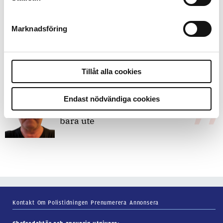
bakbinder polisen
Marknadsföring
7 juli 2026
Debatt:
Med för höga krav på evidens
kan polisen inte göra något alls
Tillåt alla cookies
Endast nödvändiga cookies
15 juni 2026
Mats Johansson:
Poliser behövs inte
bara ute
Kontakt
Om Polistidningen
Prenumerera
Annonsera