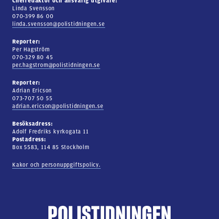
Chefredaktör och ansvarig utgivare:
Linda Svensson
070-399 86 00
linda.svensson@polistidningen.se
Reporter:
Per Hagström
070-329 80 45
per.hagstrom@polistidningen.se
Reporter:
Adrian Ericson
073-707 50 55
adrian.ericson@polistidningen.se
Besöksadress:
Adolf Fredriks kyrkogata 11
Postadress:
Box 5583, 114 85 Stockholm
Kakor och personuppgiftspolicy.