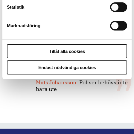
8 juli 2026
Statistik
Replik:
Det är inte evidenskrav som
bakbinder polisen
Marknadsföring
7 juli 2026
Debatt:
Med för höga krav på evidens
Tillåt alla cookies
kan polisen inte göra något alls
Endast nödvändiga cookies
15 juni 2026
Mats Johansson:
Poliser behövs inte
bara ute