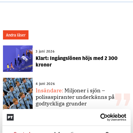
Andra läser
3 juni 2026
Klart: Ingångslönen höjs med 2 300
kronor
4 juni 2026
Insändare:
Miljoner i sjön –
polisaspiranter underkänns på
godtyckliga grunder
1 juni 2026
Jens Mårtensson:
Snart 20 år i tjänst