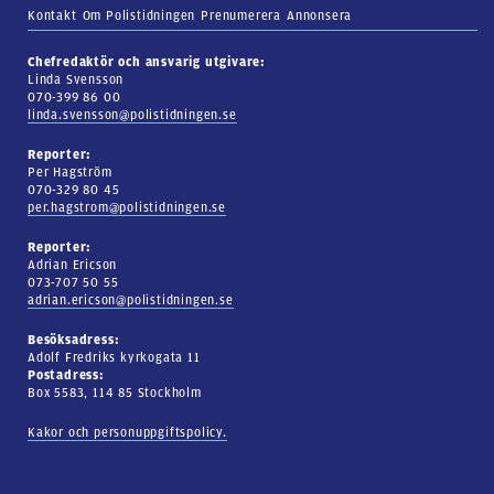
Kontakt
Om Polistidningen
Prenumerera
Annonsera
Chefredaktör och ansvarig utgivare:
Linda Svensson
070-399 86 00
linda.svensson@polistidningen.se
Reporter:
Per Hagström
070-329 80 45
per.hagstrom@polistidningen.se
Reporter:
Adrian Ericson
073-707 50 55
adrian.ericson@polistidningen.se
Besöksadress:
Adolf Fredriks kyrkogata 11
Postadress:
Box 5583, 114 85 Stockholm
Kakor och personuppgiftspolicy.