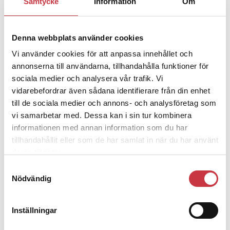
Samtycke
Information
Om
– nu ska han lära sig grunderna
Denna webbplats använder cookies
4 juni 2026
Vi använder cookies för att anpassa innehållet och
Polisregionen erkänner fel: ”Kommer
annonserna till användarna, tillhandahålla funktioner för
att rättas till”
sociala medier och analysera vår trafik. Vi
vidarebefordrar även sådana identifierare från din enhet
till de sociala medier och annons- och analysföretag som
vi samarbetar med. Dessa kan i sin tur kombinera
informationen med annan information som du har
Debatt
tillhandahållit eller som de har samlat in när du har använt
deras tjänster.
9 juli 2026
Samtyckesval
Slutreplik:
Det handlar om
Nödvändig
kunskapsstyrning – inte om
forskarnas motiv
Inställningar