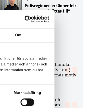
Polisregionen erkänner fel:
”Kommer att rättas till”
Om
Debatt
9 juli 2026
funktioner för sociala medier
Slutreplik:
Det handlar
ociala medier och annons- och
om kunskapsstyrning –
an information som du har
inte om forskarnas motiv
Marknadsföring
8 juli 2026
Replik:
Det är inte
evidenskrav som