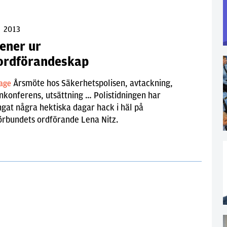
j 2013
cener ur
 ordförandeskap
Årsmöte hos Säkerhetspolisen, avtackning,
tage
nkonferens, utsättning … Polistidningen har
ingat några hektiska dagar hack i häl på
örbundets ordförande Lena Nitz.