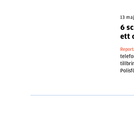
13 ma
6 s
ett
Repor
telefo
tillbr
Polisf