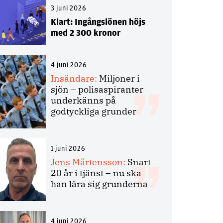
3 juni 2026
Klart: Ingångslönen höjs
med 2 300 kronor
4 juni 2026
Insändare:
Miljoner i
sjön – polisaspiranter
underkänns på
godtyckliga grunder
1 juni 2026
Jens Mårtensson:
Snart
20 år i tjänst – nu ska
han lära sig grunderna
4 juni 2026