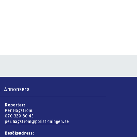
a
Annonsera
Reporter:
Per Hagström
070-329 80 45
per.hagstrom@polistidningen.se
Besöksadress: