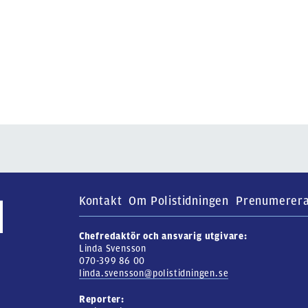
Kontakt
Om Polistidningen
Prenumerer
Chefredaktör och ansvarig utgivare:
Linda Svensson
070-399 86 00
linda.svensson@polistidningen.se
Reporter: