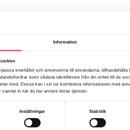
ter underkänns på godtyckliga grunder
u ska han lära sig grunderna
Information
cookies
ttas till”
npassa innehållet och annonserna till användarna, tillhandahålla 
vidarebefordrar även sådana identifierare från din enhet till de s
etar med. Dessa kan i sin tur kombinera informationen med ann
ar samlat in när du har använt deras tjänster.
Inställningar
Statistik
ng – inte om forskarnas motiv