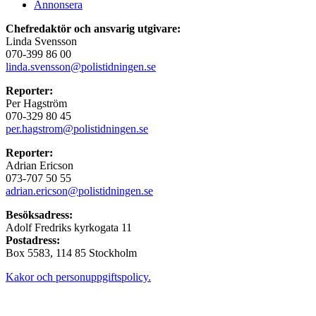
Annonsera
Chefredaktör och ansvarig utgivare:
Linda Svensson
070-399 86 00
linda.svensson@polistidningen.se
Reporter:
Per Hagström
070-329 80 45
per.hagstrom@polistidningen.se
Reporter:
Adrian Ericson
073-707 50 55
adrian.ericson@polistidningen.se
Besöksadress:
Adolf Fredriks kyrkogata 11
Postadress:
Box 5583, 114 85 Stockholm
Kakor och personuppgiftspolicy.