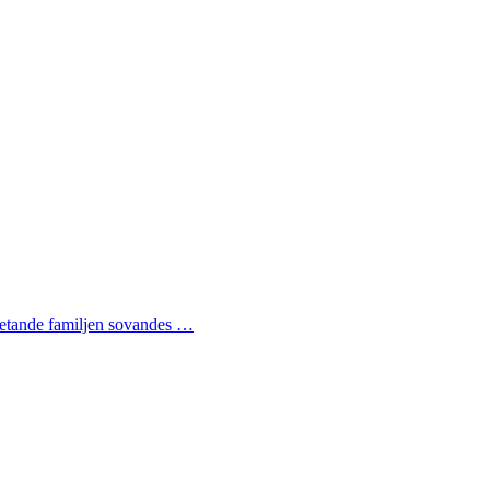
ovetande familjen sovandes …