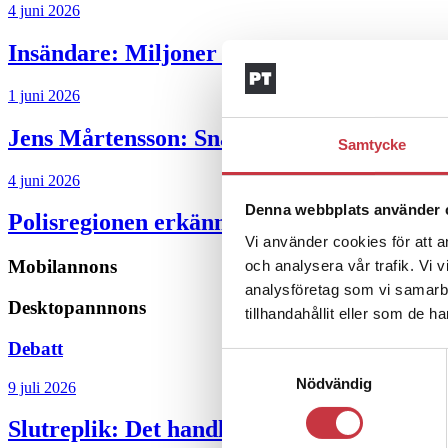
4 juni 2026
Insändare:
Miljoner i sjön – polisaspiran
1 juni 2026
Jens Mårtensson:
Snart 20 år i tjänst – n
Samtycke
4 juni 2026
Denna webbplats använder 
Polisregionen erkänner fel: ”Kommer att rä
Vi använder cookies för att a
Mobilannons
och analysera vår trafik. Vi 
analysföretag som vi samarb
Desktopannnons
tillhandahållit eller som de h
Debatt
Samtyckesval
Nödvändig
9 juli 2026
Slutreplik:
Det handlar om kunskapsstyrni