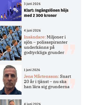
3 juni 2026
Klart: Ingångslönen höjs
med 2 300 kronor
4 juni 2026
Insändare:
Miljoner i
sjön – polisaspiranter
underkänns på
godtyckliga grunder
1 juni 2026
Jens Mårtensson:
Snart
20 år i tjänst – nu ska
han lära sig grunderna
4 juni 2026