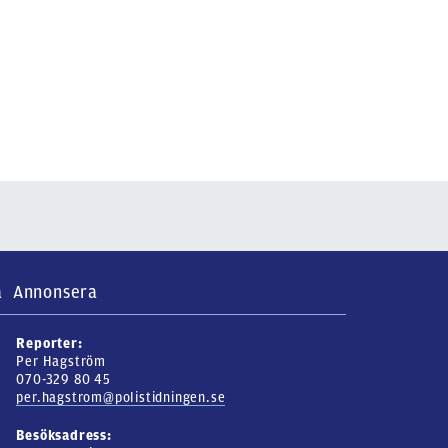
a
Annonsera
Reporter:
Per Hagström
070-329 80 45
per.hagstrom@polistidningen.se
Besöksadress: