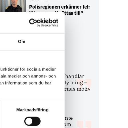
Polisregionen erkänner fel:
”Kommer att rättas till”
Om
Debatt
9 juli 2026
funktioner för sociala medier
Slutreplik:
Det handlar
ociala medier och annons- och
om kunskapsstyrning –
an information som du har
inte om forskarnas motiv
Marknadsföring
8 juli 2026
Replik:
Det är inte
evidenskrav som