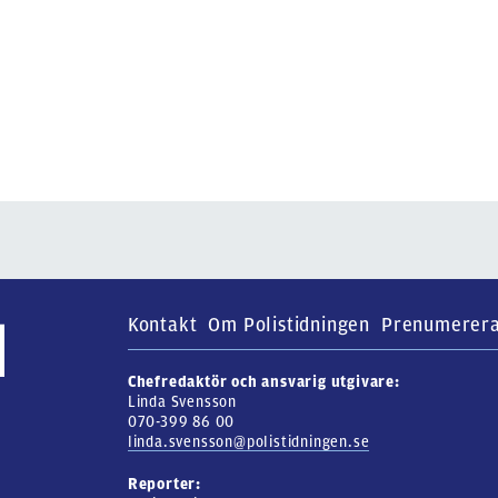
Kontakt
Om Polistidningen
Prenumerer
Chefredaktör och ansvarig utgivare:
Linda Svensson
070-399 86 00
linda.svensson@polistidningen.se
Reporter: