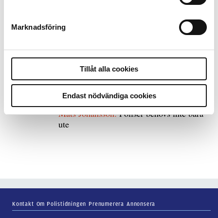
bakbinder polisen
Marknadsföring
7 juli 2026
Debatt:
Med för höga krav på evidens kan
polisen inte göra något alls
Tillåt alla cookies
Endast nödvändiga cookies
15 juni 2026
Mats Johansson:
Poliser behövs inte bara
ute
Kontakt
Om Polistidningen
Prenumerera
Annonsera