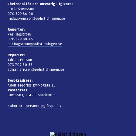
Chefredaktör och ansvarig utgivare:
Linda Svensson
070-399 86 00
linda.svensson@polistidningen.se
Reporter:
Per Hagström
070-329 80 45
per.hagstrom@polistidningen.se
Reporter:
Adrian Ericson
073-707 50 55
adrian.ericson@polistidningen.se
Besöksadress:
Adolf Fredriks kyrkogata 11
Postadress:
Box 5583, 114 85 Stockholm
Kakor och personuppgiftspolicy.