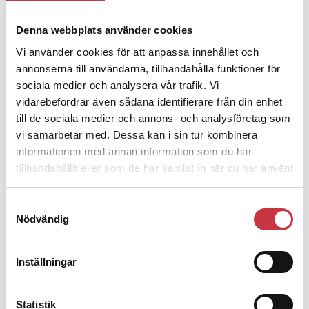
Denna webbplats använder cookies
4 juni 2026
Polisregionen erkänner fel: ”Kommer
Vi använder cookies för att anpassa innehållet och
att rättas till”
annonserna till användarna, tillhandahålla funktioner för
sociala medier och analysera vår trafik. Vi
vidarebefordrar även sådana identifierare från din enhet
till de sociala medier och annons- och analysföretag som
vi samarbetar med. Dessa kan i sin tur kombinera
informationen med annan information som du har
Debatt
tillhandahållit eller som de har samlat in när du har använt
deras tjänster.
9 juli 2026
Samtyckesval
Slutreplik:
Det handlar om
Nödvändig
kunskapsstyrning – inte om forskarnas
motiv
Inställningar
8 juli 2026
Replik:
Det är inte evidenskrav som
Statistik