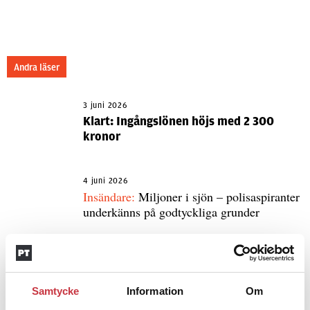
Andra läser
3 juni 2026
Klart: Ingångslönen höjs med 2 300
kronor
4 juni 2026
Insändare:
Miljoner i sjön – polisaspiranter
underkänns på godtyckliga grunder
1 juni 2026
Jens Mårtensson:
Snart 20 år i tjänst – nu
Samtycke
Information
Om
ska han lära sig grunderna