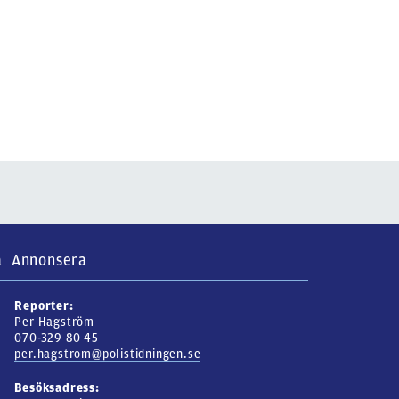
a
Annonsera
Reporter:
Per Hagström
070-329 80 45
per.hagstrom@polistidningen.se
Besöksadress: