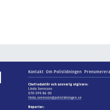
Kontakt
Om Polistidningen
Prenumerer
Chefredaktör och ansvarig utgivare:
Linda Svensson
070-399 86 00
linda.svensson@polistidningen.se
Reporter: