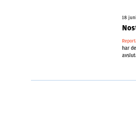
18 jun
Nos
Repor
har de
avslut