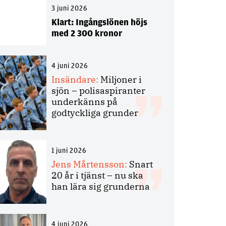
3 juni 2026
Klart: Ingångslönen höjs
med 2 300 kronor
4 juni 2026
Insändare:
Miljoner i
sjön – polisaspiranter
underkänns på
godtyckliga grunder
1 juni 2026
Jens Mårtensson:
Snart
20 år i tjänst – nu ska
han lära sig grunderna
4 juni 2026