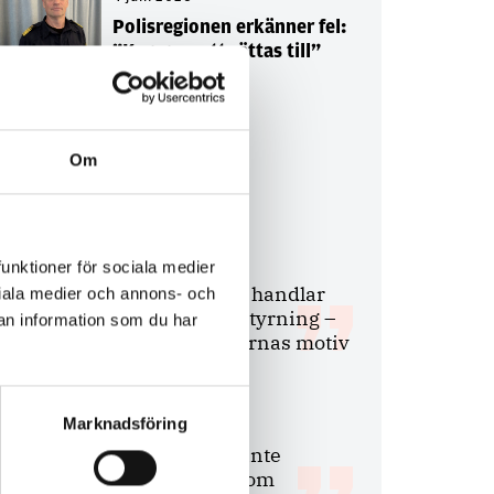
Polisregionen erkänner fel:
”Kommer att rättas till”
Om
Debatt
9 juli 2026
funktioner för sociala medier
Slutreplik:
Det handlar
ociala medier och annons- och
om kunskapsstyrning –
an information som du har
inte om forskarnas motiv
Marknadsföring
8 juli 2026
Replik:
Det är inte
evidenskrav som