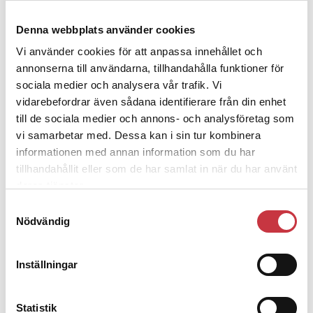
Denna webbplats använder cookies
4 juni 2026
Polisregionen erkänner fel: ”Kommer
Vi använder cookies för att anpassa innehållet och
att rättas till”
annonserna till användarna, tillhandahålla funktioner för
sociala medier och analysera vår trafik. Vi
vidarebefordrar även sådana identifierare från din enhet
till de sociala medier och annons- och analysföretag som
vi samarbetar med. Dessa kan i sin tur kombinera
informationen med annan information som du har
Debatt
tillhandahållit eller som de har samlat in när du har använt
deras tjänster.
9 juli 2026
Slutreplik:
Det handlar om
Samtyckesval
Nödvändig
kunskapsstyrning – inte om forskarnas
motiv
Inställningar
8 juli 2026
Replik:
Det är inte evidenskrav som
Statistik