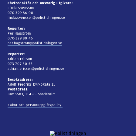
Chefredaktör och ansvarig utgivare:
Linda Svensson
070-399 86 00
linda.svensson@polistidningen.se
Reporter:
Per Hagström
070-329 80 45
per.hagstrom@polistidningen.se
Reporter:
Adrian Ericson
073-707 50 55
adrian.ericson@polistidningen.se
Besöksadress:
Adolf Fredriks kyrkogata 11
Postadress:
Box 5583, 114 85 Stockholm
Kakor och personuppgiftspolicy.