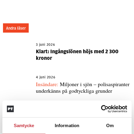
Andra läser
3 juni 2026
Klart: Ingångslönen höjs med 2 300
kronor
4 juni 2026
Insändare:
Miljoner i sjön – polisaspiranter
underkänns på godtyckliga grunder
1 juni 2026
Jens Mårtensson:
Snart 20 år i tjänst – nu
ska han lära sig grunderna
Samtycke
Information
Om