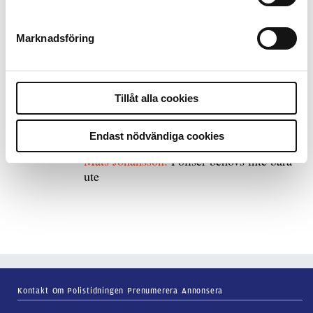
bakbinder polisen
Marknadsföring
7 juli 2026
Debatt:
Med för höga krav på evidens kan
polisen inte göra något alls
Tillåt alla cookies
Endast nödvändiga cookies
15 juni 2026
Mats Johansson:
Poliser behövs inte bara
ute
Kontakt
Om Polistidningen
Prenumerera
Annonsera