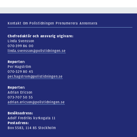
Kontakt
Om Polistidningen
Prenumerera
Annonsera
Chefredaktör och ansvarig utgivare:
Linda Svensson
070-399 86 00
linda.svensson@polistidningen.se
Reporter:
Per Hagström
070-329 80 45
per.hagstrom@polistidningen.se
Reporter:
Adrian Ericson
073-707 50 55
adrian.ericson@polistidningen.se
Besöksadress:
Adolf Fredriks kyrkogata 11
Postadress:
Box 5583, 114 85 Stockholm