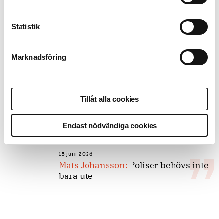
forskarnas motiv
Statistik
8 juli 2026
Replik:
Det är inte evidenskrav som
Marknadsföring
bakbinder polisen
7 juli 2026
Tillåt alla cookies
Debatt:
Med för höga krav på evidens
kan polisen inte göra något alls
Endast nödvändiga cookies
15 juni 2026
Mats Johansson:
Poliser behövs inte
bara ute