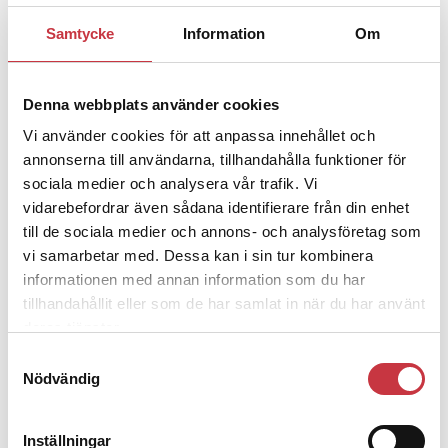
Samtycke
Information
Om
1 juni 2026
Jens Mårtensson:
Snart 20 år i tjänst
– nu ska han lära sig grunderna
Denna webbplats använder cookies
Vi använder cookies för att anpassa innehållet och
4 juni 2026
annonserna till användarna, tillhandahålla funktioner för
Polisregionen erkänner fel: ”Kommer
sociala medier och analysera vår trafik. Vi
att rättas till”
vidarebefordrar även sådana identifierare från din enhet
till de sociala medier och annons- och analysföretag som
vi samarbetar med. Dessa kan i sin tur kombinera
informationen med annan information som du har
tillhandahållit eller som de har samlat in när du har använt
deras tjänster.
Debatt
Samtyckesval
Nödvändig
9 juli 2026
Slutreplik:
Det handlar om
kunskapsstyrning – inte om
Inställningar