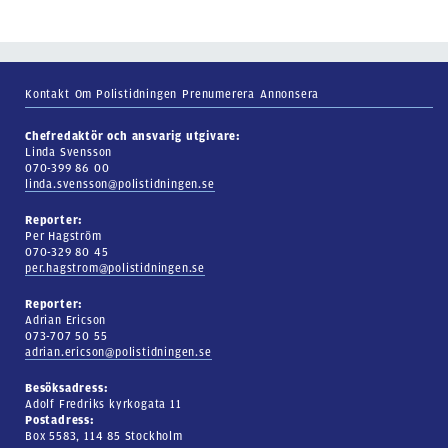
Kontakt
Om Polistidningen
Prenumerera
Annonsera
Chefredaktör och ansvarig utgivare:
Linda Svensson
070-399 86 00
linda.svensson@polistidningen.se
Reporter:
Per Hagström
070-329 80 45
per.hagstrom@polistidningen.se
Reporter:
Adrian Ericson
073-707 50 55
adrian.ericson@polistidningen.se
Besöksadress:
Adolf Fredriks kyrkogata 11
Postadress:
Box 5583, 114 85 Stockholm