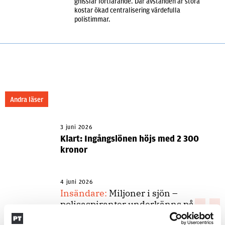
gnisslar fortfarande. Där avstånden är stora
kostar ökad centralisering värdefulla
polistimmar.
Andra läser
3 juni 2026
Klart: Ingångslönen höjs med 2 300
kronor
4 juni 2026
Insändare:
Miljoner i sjön –
polisaspiranter underkänns på
godtyckliga grunder