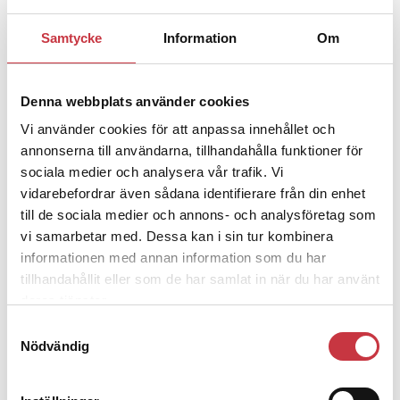
Samtycke
Information
Om
1 juni 2026
Jens Mårtensson:
Snart 20 år i tjänst
– nu ska han lära sig grunderna
Denna webbplats använder cookies
Vi använder cookies för att anpassa innehållet och
annonserna till användarna, tillhandahålla funktioner för
4 juni 2026
sociala medier och analysera vår trafik. Vi
Polisregionen erkänner fel: ”Kommer
vidarebefordrar även sådana identifierare från din enhet
att rättas till”
till de sociala medier och annons- och analysföretag som
vi samarbetar med. Dessa kan i sin tur kombinera
informationen med annan information som du har
tillhandahållit eller som de har samlat in när du har använt
deras tjänster.
Debatt
Samtyckesval
Nödvändig
9 juli 2026
Slutreplik:
Det handlar om
kunskapsstyrning – inte om