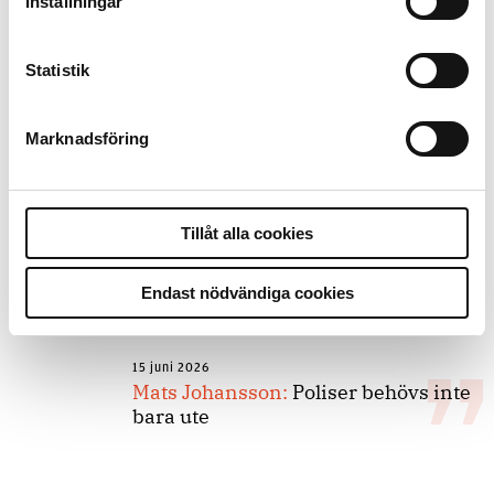
Inställningar
forskarnas motiv
Statistik
8 juli 2026
Replik:
Det är inte evidenskrav som
Marknadsföring
bakbinder polisen
Tillåt alla cookies
7 juli 2026
Debatt:
Med för höga krav på evidens
kan polisen inte göra något alls
Endast nödvändiga cookies
15 juni 2026
Mats Johansson:
Poliser behövs inte
bara ute