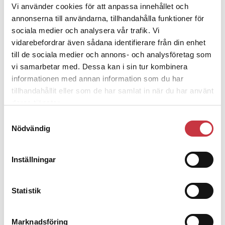
Vi använder cookies för att anpassa innehållet och
annonserna till användarna, tillhandahålla funktioner för
sociala medier och analysera vår trafik. Vi
Debatt
vidarebefordrar även sådana identifierare från din enhet
till de sociala medier och annons- och analysföretag som
vi samarbetar med. Dessa kan i sin tur kombinera
9 juli 2026
informationen med annan information som du har
Slutreplik:
Det handlar om
kunskapsstyrning – inte om forskarnas
tillhandahållit eller som de har samlat in när du har använt
motiv
deras tjänster.
Samtyckesval
Nödvändig
8 juli 2026
Replik:
Det är inte evidenskrav som
Inställningar
bakbinder polisen
Statistik
7 juli 2026
Debatt:
Med för höga krav på evidens kan
polisen inte göra något alls
Marknadsföring