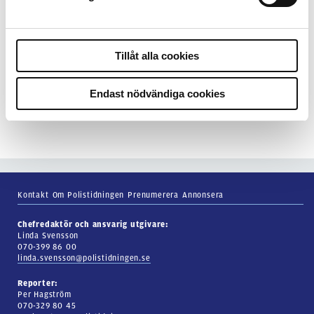
15 juni 2026
Tillåt alla cookies
Mats Johansson:
Poliser behövs inte bara
ute
Endast nödvändiga cookies
Kontakt
Om Polistidningen
Prenumerera
Annonsera
Chefredaktör och ansvarig utgivare:
Linda Svensson
070-399 86 00
linda.svensson@polistidningen.se
Reporter:
Per Hagström
070-329 80 45