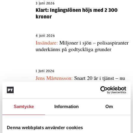
3 juni 2026
Klart: Ingångslönen höjs med 2 300
kronor
4 juni 2026
Insändare:
Miljoner i sjön – polisaspiranter
underkänns på godtyckliga grunder
1 juni 2026
Jens Mårtensson:
Snart 20 år i tjänst – nu
ska han lära sig grunderna
Samtycke
Information
Om
4 juni 2026
Polisregionen erkänner fel: ”Kommer
att rättas till”
Denna webbplats använder cookies