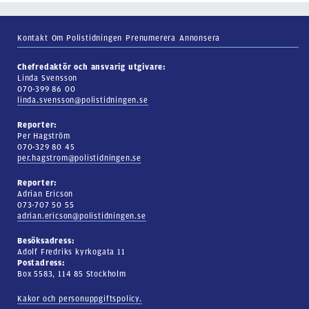
Kontakt
Om Polistidningen
Prenumerera
Annonsera
Chefredaktör och ansvarig utgivare:
Linda Svensson
070-399 86 00
linda.svensson@polistidningen.se
Reporter:
Per Hagström
070-329 80 45
per.hagstrom@polistidningen.se
Reporter:
Adrian Ericson
073-707 50 55
adrian.ericson@polistidningen.se
Besöksadress:
Adolf Fredriks kyrkogata 11
Postadress:
Box 5583, 114 85 Stockholm
Kakor och personuppgiftspolicy.