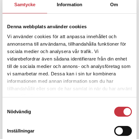
Samtycke
Information
Om
1 juni 2026
Jens Mårtensson:
Snart 20 år i tjänst – nu
ska han lära sig grunderna
Denna webbplats använder cookies
Vi använder cookies för att anpassa innehållet och
4 juni 2026
annonserna till användarna, tillhandahålla funktioner för
Polisregionen erkänner fel: ”Kommer
sociala medier och analysera vår trafik. Vi
att rättas till”
vidarebefordrar även sådana identifierare från din enhet
till de sociala medier och annons- och analysföretag som
vi samarbetar med. Dessa kan i sin tur kombinera
informationen med annan information som du har
tillhandahållit eller som de har samlat in när du har använt
deras tjänster.
Debatt
Samtyckesval
Nödvändig
9 juli 2026
Slutreplik:
Det handlar om
kunskapsstyrning – inte om forskarnas
Inställningar
motiv