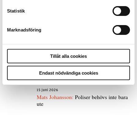
Statistik
8 juli 2026
Replik:
Det är inte evidenskrav som
Marknadsföring
bakbinder polisen
7 juli 2026
Tillåt alla cookies
Debatt:
Med för höga krav på evidens kan
polisen inte göra något alls
Endast nödvändiga cookies
15 juni 2026
Mats Johansson:
Poliser behövs inte bara
ute