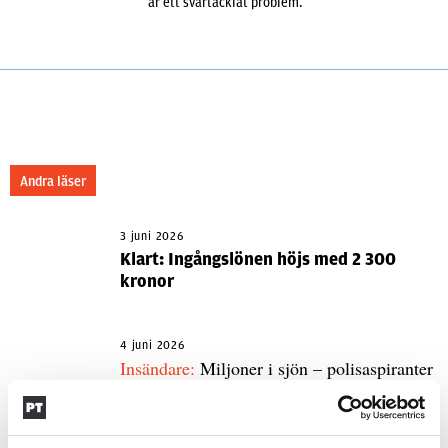
är ett svårtacklat problem.
Andra läser
3 juni 2026
Klart: Ingångslönen höjs med 2 300
kronor
4 juni 2026
Insändare:
Miljoner i sjön – polisaspiranter
underkänns på godtyckliga grunder