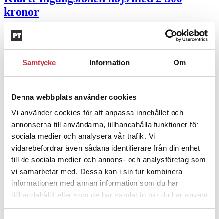
kronor
4 juni 2026
Insändare:
Miljoner i sjön –
Samtycke
Information
Om
polisaspiranter underkänns på
godtyckliga grunder
Denna webbplats använder cookies
1 juni 2026
Vi använder cookies för att anpassa innehållet och
Jens Mårtensson:
Snart 20 år i tjänst – nu
annonserna till användarna, tillhandahålla funktioner för
ska han lära sig grunderna
sociala medier och analysera vår trafik. Vi
vidarebefordrar även sådana identifierare från din enhet
4 juni 2026
till de sociala medier och annons- och analysföretag som
vi samarbetar med. Dessa kan i sin tur kombinera
Polisregionen erkänner fel: ”Kommer att
informationen med annan information som du har
rättas till”
tillhandahållit eller som de har samlat in när du har använt
deras tjänster.
Mobilannons