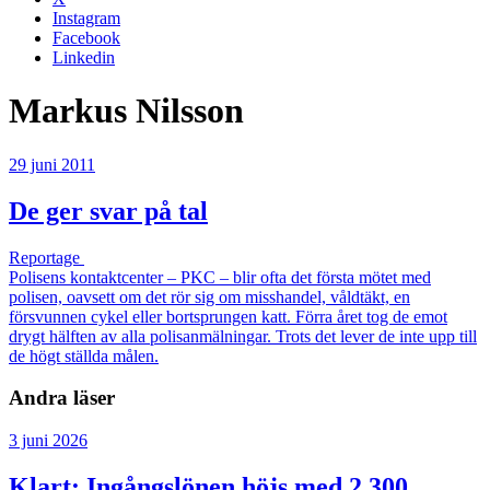
Instagram
Facebook
Linkedin
Markus Nilsson
29 juni 2011
De ger svar på tal
Reportage
Polisens kontaktcenter – PKC – blir ofta det första mötet med
polisen, oavsett om det rör sig om misshandel, våldtäkt, en
försvunnen cykel eller bortsprungen katt. Förra året tog de emot
drygt hälften av alla polisanmälningar. Trots det lever de inte upp till
de högt ställda målen.
Andra läser
3 juni 2026
Klart: Ingångslönen höjs med 2 300