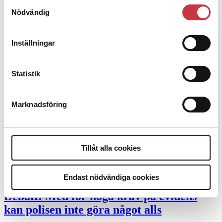
Samtyckesval
Desktopannnons
Nödvändig
Debatt
Inställningar
9 juli 2026
Slutreplik:
Det handlar om
Statistik
kunskapsstyrning – inte om forskarnas
motiv
Marknadsföring
8 juli 2026
Replik:
Det är inte evidenskrav som
Tillåt alla cookies
bakbinder polisen
7 juli 2026
Endast nödvändiga cookies
Debatt:
Med för höga krav på evidens
kan polisen inte göra något alls