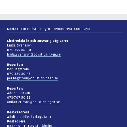
Kontakt
Om Polistidningen
Prenumerera
Annonsera
Chefredaktör och ansvarig utgivare:
Linda Svensson
070-399 86 00
linda.svensson@polistidningen.se
Reporter:
Per Hagström
070-329 80 45
per.hagstrom@polistidningen.se
Reporter:
Adrian Ericson
073-707 50 55
adrian.ericson@polistidningen.se
Besöksadress:
Adolf Fredriks kyrkogata 11
Postadress:
Box 5583, 114 85 Stockholm