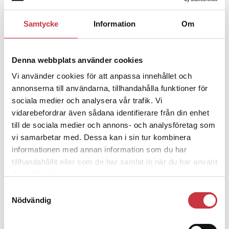
Samtycke
Information
Om
1 juni 2026
Jens Mårtensson:
Snart 20 år i tjänst
– nu ska han lära sig grunderna
Denna webbplats använder cookies
Vi använder cookies för att anpassa innehållet och
annonserna till användarna, tillhandahålla funktioner för
4 juni 2026
sociala medier och analysera vår trafik. Vi
Polisregionen erkänner fel: ”Kommer
vidarebefordrar även sådana identifierare från din enhet
att rättas till”
till de sociala medier och annons- och analysföretag som
vi samarbetar med. Dessa kan i sin tur kombinera
informationen med annan information som du har
tillhandahållit eller som de har samlat in när du har använt
deras tjänster.
Debatt
Samtyckesval
Nödvändig
9 juli 2026
Slutreplik:
Det handlar om