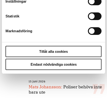
kunskapsstyrning – inte om
Inställningar
forskarnas motiv
Statistik
8 juli 2026
Replik:
Det är inte evidenskrav som
Marknadsföring
bakbinder polisen
Tillåt alla cookies
7 juli 2026
Debatt:
Med för höga krav på evidens
kan polisen inte göra något alls
Endast nödvändiga cookies
15 juni 2026
Mats Johansson:
Poliser behövs inte
bara ute