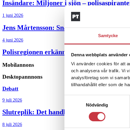
Insändare:
Miljoner i sjön – polisaspiran
1 juni 2026
Jens Mårtensson:
Snart 20 år i tjänst – n
Samtycke
4 juni 2026
Polisregionen erkänner fel: ”Kommer att rä
Denna webbplats använder 
Vi använder cookies för att a
Mobilannons
och analysera vår trafik. Vi 
Desktopannnons
analysföretag som vi samarb
tillhandahållit eller som de h
Debatt
Samtyckesval
9 juli 2026
Nödvändig
Slutreplik:
Det handlar om kunskapsstyrni
8 juli 2026