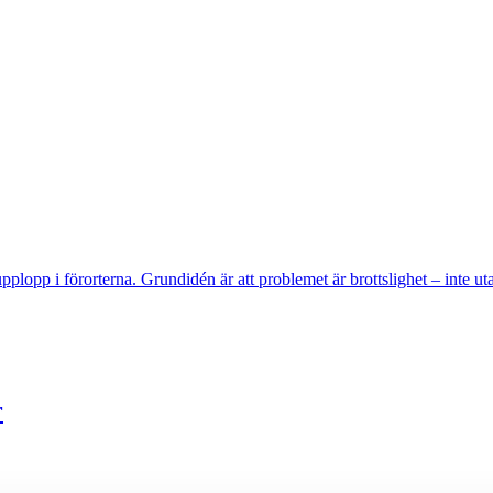
upplopp i förorterna. Grundidén är att problemet är brottslighet – inte u
r