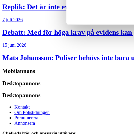
Replik:
Det är inte evidenskrav som bakbi
7 juli 2026
Debatt:
Med för höga krav på evidens kan p
15 juni 2026
Mats Johansson:
Poliser behövs inte bara 
Mobilannons
Desktopannons
Desktopannons
Kontakt
Om Polistidningen
Prenumerera
Annonsera
Chefredaktör och ansvarig utgivare: