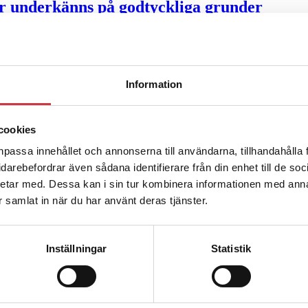
ter underkänns på godtyckliga grunder
u ska han lära sig grunderna
Information
ttas till”
cookies
npassa innehållet och annonserna till användarna, tillhandahålla 
vidarebefordrar även sådana identifierare från din enhet till de s
etar med. Dessa kan i sin tur kombinera informationen med ann
ar samlat in när du har använt deras tjänster.
Inställningar
Statistik
ng – inte om forskarnas motiv