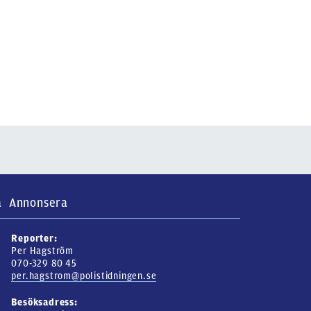
a
Annonsera
Reporter:
Per Hagström
070-329 80 45
per.hagstrom@polistidningen.se
Besöksadress: