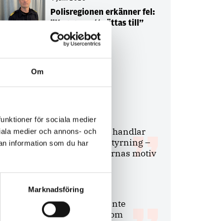
Polisregionen erkänner fel:
”Kommer att rättas till”
Om
Debatt
9 juli 2026
funktioner för sociala medier
Slutreplik:
Det handlar
ociala medier och annons- och
om kunskapsstyrning –
an information som du har
inte om forskarnas motiv
Marknadsföring
8 juli 2026
Replik:
Det är inte
evidenskrav som