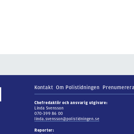
Kontakt
Om Polistidningen
Prenumerer
Chefredaktör och ansvarig utgivare:
Linda Svensson
070-399 86 00
linda.svensson@polistidningen.se
Reporter: