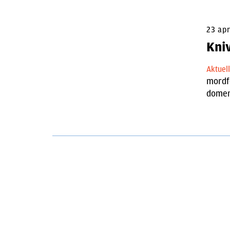
23 apr
Kni
Aktuel
mordf
domen.