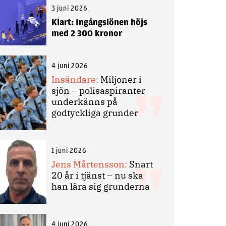
3 juni 2026
Klart: Ingångslönen höjs
med 2 300 kronor
4 juni 2026
Insändare:
Miljoner i
sjön – polisaspiranter
underkänns på
godtyckliga grunder
1 juni 2026
Jens Mårtensson:
Snart
20 år i tjänst – nu ska
han lära sig grunderna
4 juni 2026