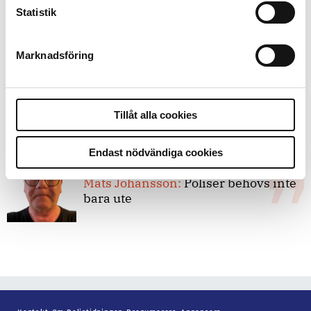
8 juli 2026
Statistik
Replik:
Det är inte evidenskrav som
bakbinder polisen
Marknadsföring
7 juli 2026
Debatt:
Med för höga krav på evidens
kan polisen inte göra något alls
Tillåt alla cookies
Endast nödvändiga cookies
15 juni 2026
Mats Johansson:
Poliser behövs inte
bara ute