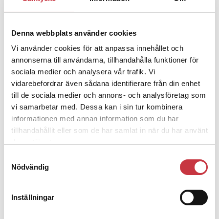
– nu ska han lära sig grunderna
Denna webbplats använder cookies
4 juni 2026
Vi använder cookies för att anpassa innehållet och
Polisregionen erkänner fel: ”Kommer
annonserna till användarna, tillhandahålla funktioner för
att rättas till”
sociala medier och analysera vår trafik. Vi
vidarebefordrar även sådana identifierare från din enhet
till de sociala medier och annons- och analysföretag som
vi samarbetar med. Dessa kan i sin tur kombinera
informationen med annan information som du har
Debatt
tillhandahållit eller som de har samlat in när du har använt
deras tjänster.
9 juli 2026
Samtyckesval
Slutreplik:
Det handlar om
Nödvändig
kunskapsstyrning – inte om
forskarnas motiv
Inställningar