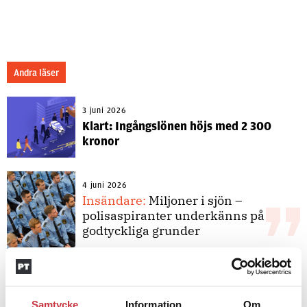
Andra läser
3 juni 2026
Klart: Ingångslönen höjs med 2 300
kronor
4 juni 2026
Insändare:
Miljoner i sjön –
polisaspiranter underkänns på
godtyckliga grunder
1 juni 2026
Jens Mårtensson:
Snart 20 år i tjänst
Samtycke
Information
Om