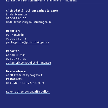
Kontakt
Om Polistidningen
Prenumerera
Annonsera
Chefredaktör och ansvarig utgivare:
Linda Svensson
070-399 86 00
linda.svensson@polistidningen.se
Reporter:
Per Hagström
070-329 80 45
per.hagstrom@polistidningen.se
Reporter:
Adrian Ericson
073-707 50 55
adrian.ericson@polistidningen.se
Besöksadress:
Adolf Fredriks kyrkogata 11
Postadress:
Box 5583, 114 85 Stockholm
Kakor och personuppgiftspolicy.